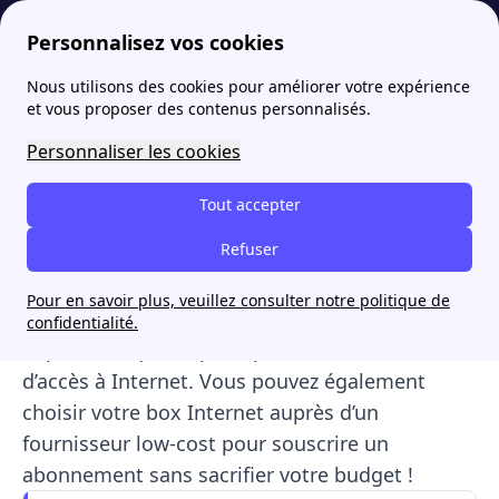
Personnalisez vos cookies
Nous utilisons des cookies pour améliorer votre expérience
papernest
Télécom
Comment choisir la box Internet la plus adaptée à ses besoins ?
et vous proposer des contenus personnalisés.
Comment choisir la box
Personnaliser les cookies
Internet la plus adaptée à
Tout accepter
ses besoins ?
Refuser
Aujourd’hui, vous pouvez facilement trouver la
Pour en savoir plus, veuillez consulter notre politique de
box Internet la plus adaptée à vos besoins
confidentialité.
auprès des quatre principaux fournisseurs
d’accès à Internet. Vous pouvez également
choisir votre box Internet
auprès d’un
fournisseur low-cost pour souscrire un
abonnement sans sacrifier votre budget !