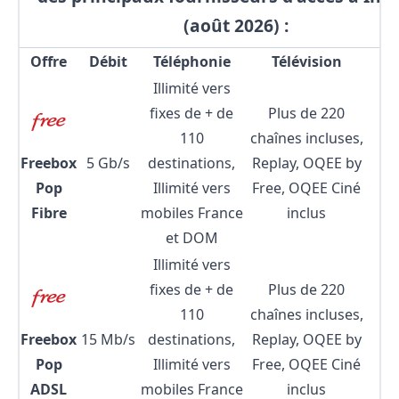
(août 2026) :
Offre
Débit
Téléphonie
Télévision
Illimité vers
fixes de + de
Plus de 220
110
chaînes incluses,
Freebox
5 Gb/s
destinations,
Replay, OQEE by
2
Pop
Illimité vers
Free, OQEE Ciné
Fibre
mobiles France
inclus
et DOM
Illimité vers
fixes de + de
Plus de 220
110
chaînes incluses,
Freebox
15 Mb/s
destinations,
Replay, OQEE by
2
Pop
Illimité vers
Free, OQEE Ciné
ADSL
mobiles France
inclus