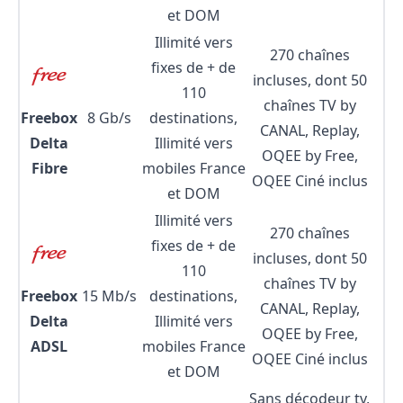
et DOM
Illimité vers
270 chaînes
fixes de + de
incluses, dont 50
110
chaînes TV by
Freebox
8 Gb/s
destinations,
3
CANAL, Replay,
Delta
Illimité vers
OQEE by Free,
Fibre
mobiles France
OQEE Ciné inclus
et DOM
Illimité vers
270 chaînes
fixes de + de
incluses, dont 50
110
chaînes TV by
Freebox
15 Mb/s
destinations,
3
CANAL, Replay,
Delta
Illimité vers
OQEE by Free,
ADSL
mobiles France
OQEE Ciné inclus
et DOM
Sans décodeur tv,