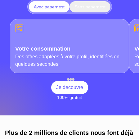
Avec papernest
Sans papernest
Votre consommation
V
Votre consommation
V
Des heures perdues à comparer les offres
Fa
Des offres adaptées à votre profil, identifiées en
R
d'énergie et d'internet.
l'
quelques secondes.
so
Je découvre
100% gratuit
Plus de 2 millions de clients nous font déjà