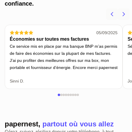
confiance.
05/09/2025
Économies sur toutes mes factures
Sé
Ce service mis en place par ma banque BNP m’as permis
Sé
de faire des économies sur la plupart de mes factures.
de
J’ai pu profiter des meilleures offres sur ma box, mon
portable et fournisseur d’énergie. Encore merci papernest
Sinni D.
Jo
papernest,
partout où vous allez
Gérez, suivez, résiliez depuis votre téléphone, à tout