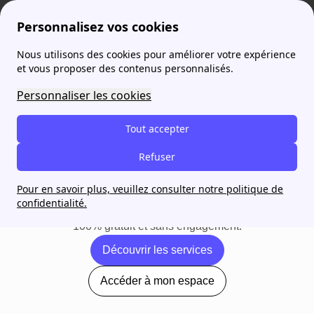
Personnalisez vos cookies
Nous utilisons des cookies pour améliorer votre expérience
et vous proposer des contenus personnalisés.
La gestion de vos
Personnaliser les cookies
contrats,
enfin
Tout accepter
simplifiée.
Refuser
papernest centralise tous vos contrats électricité, box
Pour en savoir plus, veuillez consulter notre politique de
internet, forfait mobile, assurance habitation et réduit vos
confidentialité.
factures en un seul endroit.
100% gratuit et sans engagement.
Découvrir les services
Accéder à mon espace