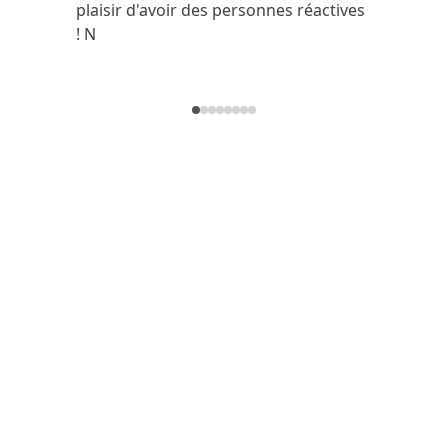
plaisir d'avoir des personnes réactives
! N
Découvrez nos articles pour bien
préparer son prêt immobilier
Nos experts sont là pour vous accompagner