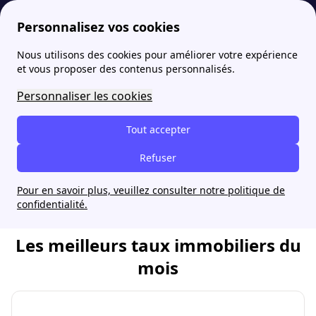
Personnalisez vos cookies
Nous utilisons des cookies pour améliorer votre expérience
et vous proposer des contenus personnalisés.
Le meilleur prêt, au meilleur taux
Personnaliser les cookies
Nos courtiers négocient directement les
meilleurs taux pour votre projet
Tout accepter
immobilier.
Refuser
Simuler mon prêt immobilier
Pour en savoir plus, veuillez consulter notre politique de
confidentialité.
Les meilleurs taux immobiliers du
mois