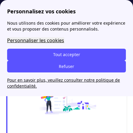
Personnalisez vos cookies
Nous utilisons des cookies pour améliorer votre expérience
papernest
assurance-habitation
Garanties assurance habitation : modalités, prime d'assurance, souscription et résiliation
et vous proposer des contenus personnalisés.
Garanties assurance
Personnaliser les cookies
habitation : modalités,
Tout accepter
prime d'assurance,
Refuser
souscription et résiliation
Pour en savoir plus, veuillez consulter notre politique de
confidentialité.