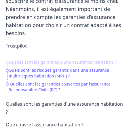
souscrire le contrat d’assurance le moins cher.
Néanmoins, il est également important de
prendre en compte les garanties d’
assurance
habitation
pour choisir un contrat adapté à ses
besoins.
Trustpilot
Quelles sont les garanties d'une assurance habitation ?
Table of Contents
Quels sont les risques garantis dans une assurance
multirisques habitation (MRH) ?
‍ Quelles sont les garanties couvertes par l'assurance
Responsabilité Civile (RC) ?
Quelles sont les garanties d'une assurance habitation
?
Que couvre l'assurance habitation ?