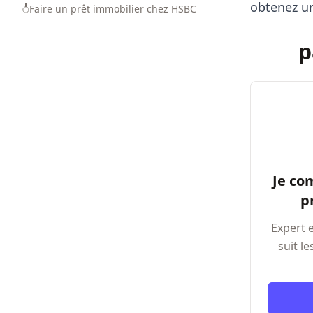
obtenez un
Faire un prêt immobilier chez HSBC
p
Je co
p
Expert 
suit l