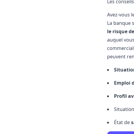
Les conseils
Avez-vous l
La banque s
le risque d
auquel vous
commerciale 
peuvent ren
Situatio
Emploi 
Profil a
Situation
État de
s