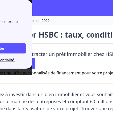
conditions, assurance en 2022
 vous proposer
immobilier HSBC : taux, condit
ter
souhaitez contracter un prêt immobilier chez HS
entialité.
Simuler
z une offre personnalisée de financement pour votre projet
z à investir dans un bien immobilier et vous souhai
ur le marché des entreprises et comptant 60 million
 dans la réalisation de votre projet. Trouvez une ré