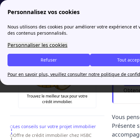
Personnalisez vos cookies
papernest
Comparateur
Prêt immobilier HSBC : taux, 
Nous utilisons des cookies pour améliorer votre expérience et
More
des contenus personnalisés.
Prêt 
Personnaliser les cookies
Refuser
Tout accep
Vous 
Pour en savoir plus, veuillez consulter notre politique de confid
Obtene
Trouvez le meilleur taux pour votre
crédit immobilier.
Vous pense
Présente s
Table of Contents
Les conseils sur votre projet immobilier
accompagne
Offre de crédit immobilier chez HSBC