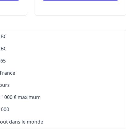
SBC
SBC
865
 France
jours
t 1000 € maximum
 000
tout dans le monde