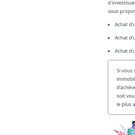
d'investiss
vous propos
Achat d
Achat d
Achat d
Si vous 
immobili
d’achèv
soit vo
le plus 