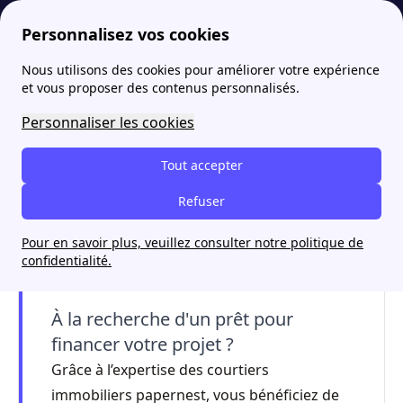
Personnalisez vos cookies
Nous utilisons des cookies pour améliorer votre expérience
papernest
Achat immobilier
Trouver un logement neuf : nos infos et conseils pour 2022
More
et vous proposer des contenus personnalisés.
Trouver un logement neuf
Personnaliser les cookies
: nos infos et conseils pour
Tout accepter
2022
Refuser
Pour en savoir plus, veuillez consulter notre politique de
confidentialité.
À la recherche d'un prêt pour
financer votre projet ?
Grâce à l’expertise des courtiers
immobiliers papernest, vous bénéficiez de