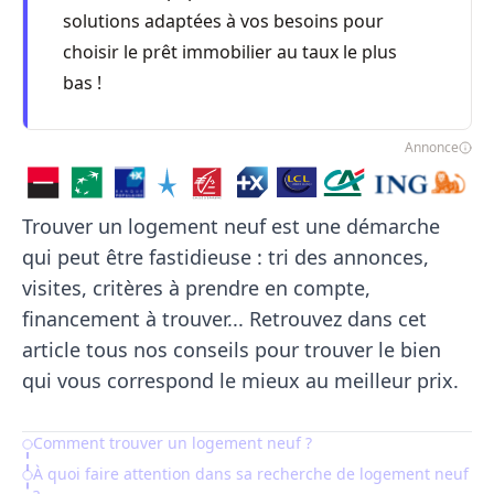
solutions adaptées à vos besoins pour
choisir le prêt immobilier au taux le plus
bas !
Annonce
Trouver un logement neuf est une démarche
qui peut être fastidieuse : tri des annonces,
visites, critères à prendre en compte,
financement à trouver... Retrouvez dans cet
article tous nos conseils pour trouver le bien
qui vous correspond le mieux au meilleur prix.
Comment trouver un logement neuf ?
Table of Contents
À quoi faire attention dans sa recherche de logement neuf