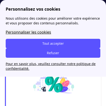
Personnalisez vos cookies
Nous utilisons des cookies pour améliorer votre expérience
papernest
Achat immobilier
TVA immobilière 2022 : taux, conditions, exonération
More
et vous proposer des contenus personnalisés.
TVA immobilière 2022 :
Personnaliser les cookies
taux, conditions,
Tout accepter
exonération
Refuser
Pour en savoir plus, veuillez consulter notre politique de
confidentialité.