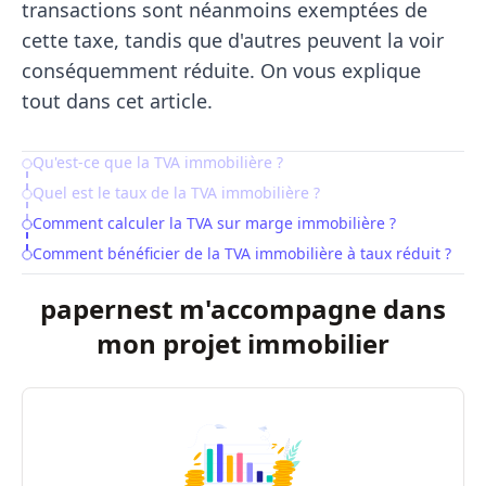
transactions sont néanmoins exemptées de
cette taxe, tandis que d'autres peuvent la voir
conséquemment réduite. On vous explique
tout dans cet article.
Qu'est-ce que la TVA immobilière ?
Table of Contents
Quel est le taux de la TVA immobilière ?
Comment calculer la TVA sur marge immobilière ?
Comment bénéficier de la TVA immobilière à taux réduit ?
papernest m'accompagne dans
mon projet immobilier