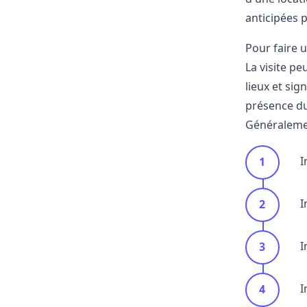
anticipées pa
Pour faire 
La visite pe
lieux et sig
présence du 
Généralemen
I
I
I
I