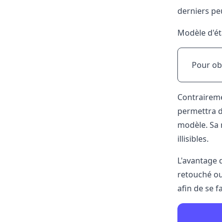
derniers pe
Modèle d'ét
Pour ob
Contraireme
permettra d
modèle. Sa r
illisibles.
L'avantage 
retouché ou
afin de se f