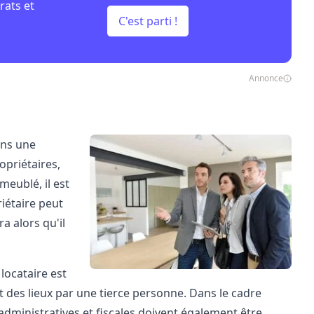
rats et
C'est parti !
Annonce
ans une
opriétaires,
eublé, il est
riétaire peut
a alors qu'il
locataire est
at des lieux par une tierce personne. Dans le cadre
 administratives et fiscales doivent également être