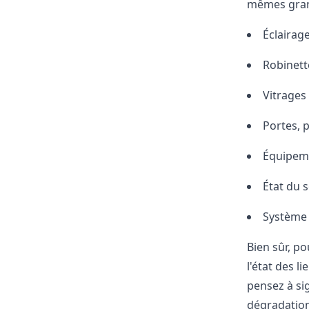
mêmes grand
Éclairage
Robinett
Vitrages 
Portes, 
Équipeme
État du s
Système 
Bien sûr, p
l'état des l
pensez à sig
dégradation