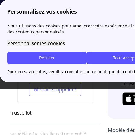
Personnalisez vos cookies
papernest
Etat des lieux
État des lieux meublé à télécharg
Nous utilisons des cookies pour améliorer votre expérience et
des contenus personnalisés.
État 
Personnaliser les cookies
Refuser
Tout accep
Vot
Pour en savoir plus, veuillez consulter notre politique de confid
Vos démarches en 5 min
Avec
É
recev
Me faire rappeler !
Trustpilot
Modèle d'ét
Table of Contents
Modèle d'état des lieux d'un meublé