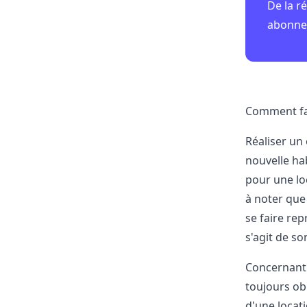
De la r
abonnem
Comment fai
Réaliser un 
nouvelle hab
pour une lo
à noter que 
se faire rep
s'agit de so
Concernant l
toujours obl
d'une locat