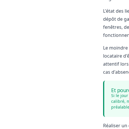
L'état des l
dépôt de ga
fenêtres, d
fonctionnent
Le moindre 
locataire d
attentif lor
cas
d'absenc
Et pour
Si le jou
calibré,
préalable
Réaliser un 