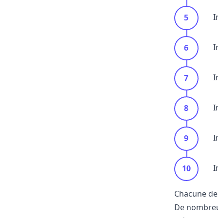
I
I
I
I
I
I
Chacune des
De nombreux