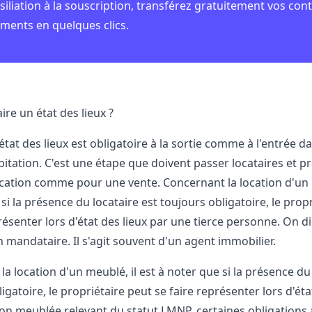
ésiliation à la souscription, transférez gratuitement vos cont
ents en quelques clics.
re un état des lieux ?
état des lieux est obligatoire à la sortie comme à l'entrée d
itation. C'est une étape que doivent passer locataires et pr
cation comme pour une vente. Concernant la location d'un m
si la présence du locataire est toujours obligatoire, le prop
résenter lors d'état des lieux par une tierce personne. On dir
n mandataire. Il s'agit souvent d'un agent immobilier.
a location d'un meublé, il est à noter que si la présence du 
igatoire, le propriétaire peut se faire représenter lors d'ét
ion meublée relevant du
statut LMNP
, certaines obligations