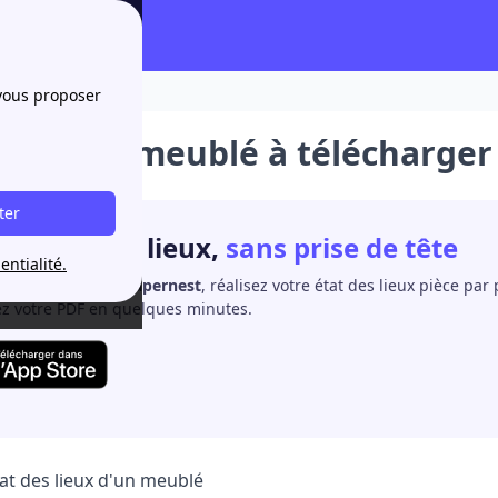
er [PDF/Word]
 vous proposer
des lieux meublé à télécharge
ter
re état des lieux,
sans prise de tête
entialité.
tat des lieux by papernest
, réalisez votre état des lieux pièce par
ez votre PDF en quelques minutes.
at des lieux d'un meublé