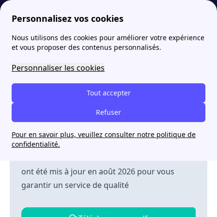
Personnalisez vos cookies
Nous utilisons des cookies pour améliorer votre expérience
papernest
Etat des lieux
État des lieux colocation vide ou meublé à télécharger [PDF/Word]
et vous proposer des contenus personnalisés.
État des lieux colocation
Personnaliser les cookies
vide ou meublé à
Tout accepter
télécharger [PDF/Word]
Refuser
Pour en savoir plus, veuillez consulter notre politique de
Modèle gratuit d'état des lieux
confidentialité.
Nos documents sont conformes à la loi Alur et
ont été mis à jour en août 2026 pour vous
garantir un service de qualité