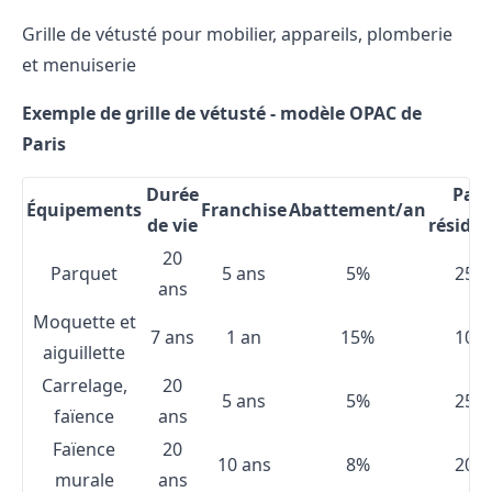
Grille de vétusté pour mobilier, appareils, plomberie
et menuiserie
Exemple de grille de vétusté - modèle OPAC de
Paris
Durée
Part
Équipements
Franchise
Abattement/an
de vie
résidue
20
Parquet
5 ans
5%
25%
ans
Moquette et
7 ans
1 an
15%
10%
aiguillette
Carrelage,
20
5 ans
5%
25%
faïence
ans
Faïence
20
10 ans
8%
20%
murale
ans