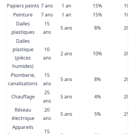
Papiers peints
7 ans
1 an
15%
10%
Peinture
7 ans
1 an
15%
10%
Dalles
15
5 ans
8%
20%
plastiques
ans
Dalles
plastique
10
2 ans
10%
20%
(pièces
ans
humides)
Plomberie,
15
5 ans
8%
20%
canalisations
ans
25
Chauffage
5 ans
4%
20%
ans
Réseau
20
5 ans
5%
25%
électrique
ans
Appareils
15