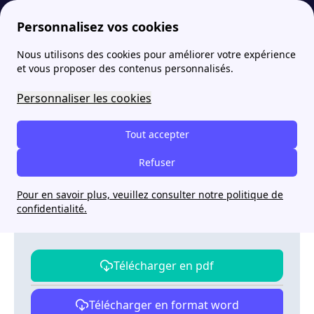
Personnalisez vos cookies
Nous utilisons des cookies pour améliorer votre expérience
papernest
Etat des lieux
Grille de vétusté
et vous proposer des contenus personnalisés.
Grille de vétusté
Personnaliser les cookies
Tout accepter
Modèle gratuit d'état des lieux
Refuser
Nos documents sont conformes à la loi Alur et
Pour en savoir plus, veuillez consulter notre politique de
ont été mis à jour en août 2026 pour vous
confidentialité.
garantir un service de qualité
Télécharger en pdf
Télécharger en format word