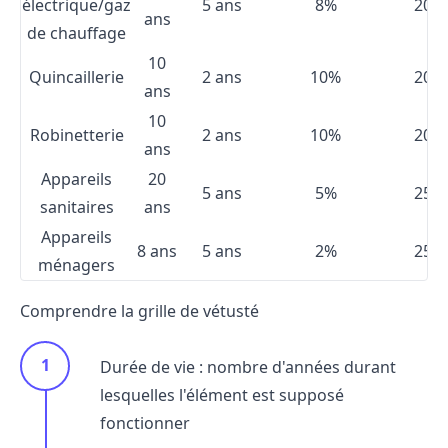
électrique/gaz
5 ans
8%
20%
ans
de chauffage
10
Quincaillerie
2 ans
10%
20%
ans
10
Robinetterie
2 ans
10%
20%
ans
Appareils
20
5 ans
5%
25%
sanitaires
ans
Appareils
8 ans
5 ans
2%
25%
ménagers
Comprendre la grille de vétusté
Durée de vie : nombre d'années durant
lesquelles l'élément est supposé
fonctionner