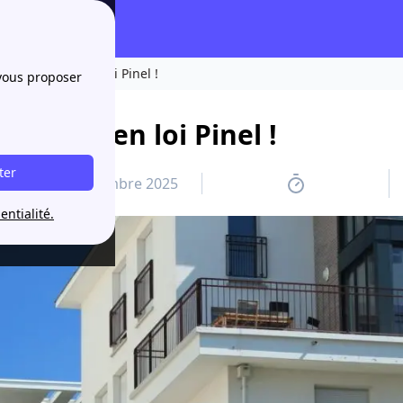
pour investir en loi Pinel !
 vous proposer
nvestir en loi Pinel !
ter
6 novembre 2025
entialité.