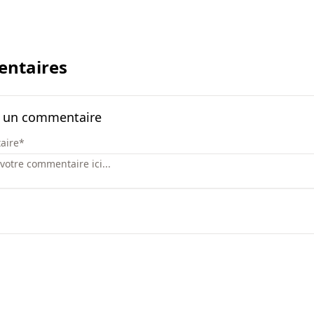
ntaires
r un commentaire
aire
*