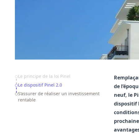
Table of Contents
Le principe de la loi Pinel
Remplaçan
Le dispositif Pinel 2.0
de l’époqu
S’assurer de réaliser un investissement
neuf, le P
rentable
dispositif
conditions
prochaines
avantages