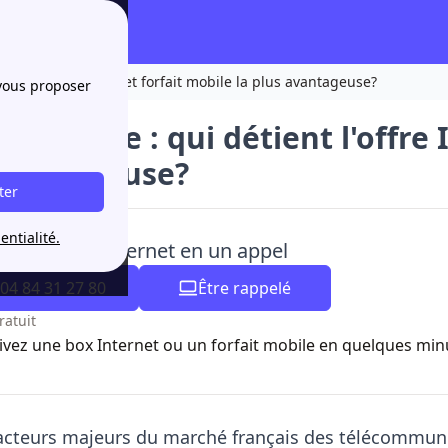
nt l'offre Internet et forfait mobile la plus avantageuse?
 vous proposer
u Orange : qui détient l'offre 
avantageuse?
ter
entialité.
ez de box Internet en un appel
04 84 31 27 80
Être rappelé
ratuit
ivez une box Internet ou un forfait mobile en quelques mi
 acteurs majeurs du marché français des télécommun