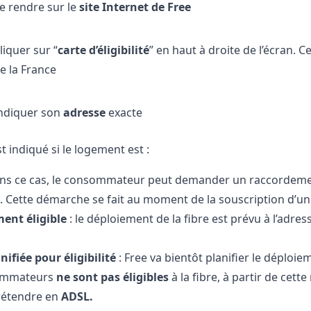
e rendre sur le
site Internet de Free
liquer sur “
carte d’éligibilité
” en haut à droite de l’écran.
e la France
ndiquer son
adresse
exacte
est indiqué si le logement est :
ns ce cas, le consommateur peut demander un raccordement
. Cette démarche se fait au moment de la souscription d’u
ent éligible
: le déploiement de la fibre est prévu à l’adr
nifiée pour éligibilité
: Free va bientôt planifier le déploi
sommateurs
ne sont pas éligibles
à la fibre, à partir de cett
rétendre en
ADSL.