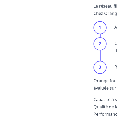
Le réseau f
Chez Orange
A
C
d
R
Orange four
évaluée sur 
Capacité à 
Qualité de 
Performanc