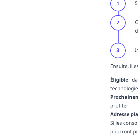
S
C
d
I
Ensuite, il 
Éligible
: da
technologie
Prochainem
profiter
Adresse pla
Si les con
pourront p