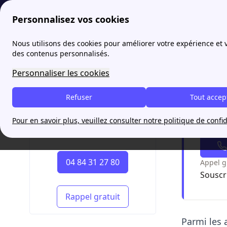
Personnalisez vos cookies
papernest
Comparateur internet
Free ou Orange : qui détie
Nous utilisons des cookies pour améliorer votre expérience et
des contenus personnalisés.
Free o
Personnaliser les cookies
plus 
Refuser
Tout accep
Pour en savoir plus, veuillez consulter notre politique de confid
Chang
Vos démarches en 5 min
04 84 31 27 80
Appel g
Souscr
Rappel gratuit
Parmi les