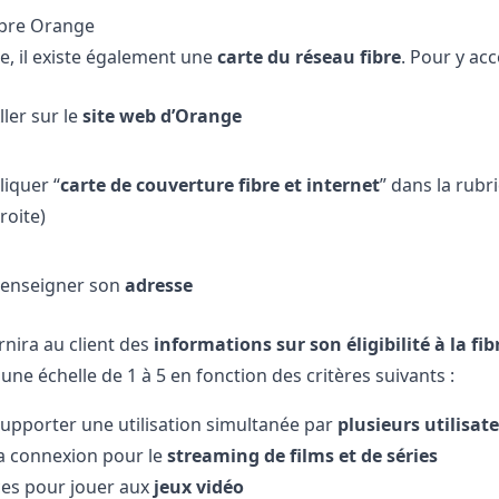
ibre Orange
, il existe également une
carte du réseau fibre
. Pour y acc
ller sur le
site web d’Orange
liquer “
carte de couverture fibre et internet
” dans la rubr
roite)
enseigner son
adresse
nira au client des
informations sur son éligibilité à la fib
une échelle de 1 à 5 en fonction des critères suivants :
supporter une utilisation simultanée par
plusieurs utilisat
la connexion pour le
streaming de films et de séries
es pour jouer aux
jeux vidéo