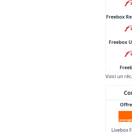
Freebox Re
Freebox U
Free
Voici un réc
Co
Offre
Livebox F