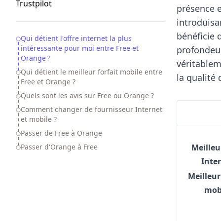
Trustpilot
présence e
introduisa
bénéficie 
Table of Contents
Qui détient l'offre internet la plus
intéressante pour moi entre Free et
profondeur
Orange ?
véritablem
Qui détient le meilleur forfait mobile entre
la qualité
Free et Orange ?
Quels sont les avis sur Free ou Orange ?
Comment changer de fournisseur Internet
et mobile ?
Passer de Free à Orange
Meilleu
Passer d'Orange à Free
Inte
Meilleur
mob