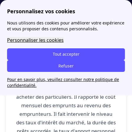
Personnalisez vos cookies
Nous utilisons des cookies pour améliorer votre expérience
papernest
Lexique de l'immobilier: définitions de G à I
Indicateur de solvabilité : définition
More
et vous proposer des contenus personnalisés.
Indicateur de solvabilité :
Personnaliser les cookies
définition
Tout accepter
Refuser
Indicateur de solvabilité
: L'indicateur de
Pour en savoir plus, veuillez consulter notre politique de
confidentialité.
solvabilité est un indicateur de la capacité à
acheter des particuliers. Il rapporte le coût
mensuel des emprunts au revenu des
emprunteurs. Il fait intervenir le niveau
des taux d'intérêt du marché, la durée des
prêts accordés, le taux d'apport personnel