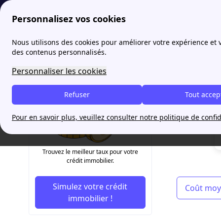
Personnalisez vos cookies
papernest
Lexique de l'immobilier: définitions de A à C
Nous utilisons des cookies pour améliorer votre expérience et
More
des contenus personnalisés.
Coût r
Personnaliser les cookies
Refuser
Tout accep
Pour en savoir plus, veuillez consulter notre politique de confid
Trouvez le meilleur taux pour votre
crédit immobilier.
Simulez votre crédit
Coût moy
immobilier !