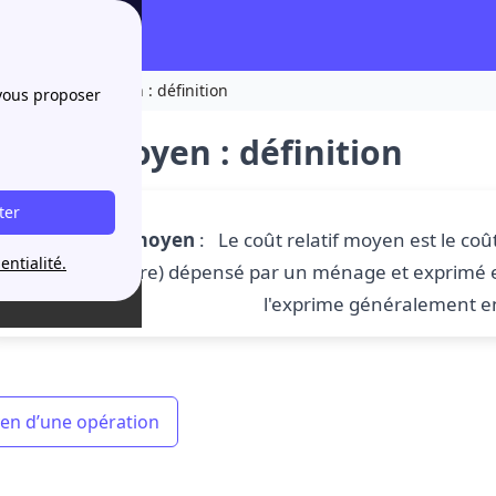
Coût relatif moyen : définition
 vous proposer
elatif moyen : définition
ter
Coût relatif moyen
: Le coût relatif moyen est le coût
entialité.
frais de notaire) dépensé par un ménage et exprim
l'exprime généralement e
en d’une opération