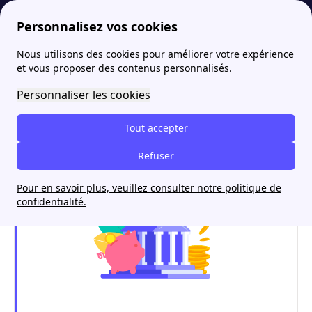
Personnalisez vos cookies
Nous utilisons des cookies pour améliorer votre expérience
papernest
Comparateur
Boursorama ou HSBC : quelle banque choisir pour mon crédit immo ?
More
et vous proposer des contenus personnalisés.
Boursorama ou HSBC :
Personnaliser les cookies
quelle banque choisir pour
Tout accepter
mon crédit immo ?
Refuser
Pour en savoir plus, veuillez consulter notre politique de
confidentialité.