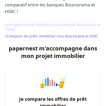
comparatif entre les banques Boursorama et
HSBC !
Les types de prêt immobiliers proposés par Boursorama et
Table of Contents
HSBC
Comparer les prêts immobilier chez Boursorama et HSBC
papernest m'accompagne dans
mon projet immobilier
Je compare les offres de prêt
immobilier