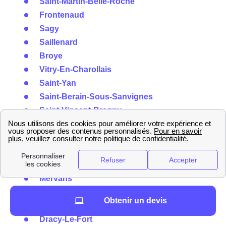
Saint-Martin-Belle-Roche
Frontenaud
Sagy
Saillenard
Broye
Vitry-En-Charollais
Saint-Yan
Saint-Berain-Sous-Sanvignes
Saint-Vincent-Bragny
Gourdon
Bey
Fragnes
Neuvy-Grandchamp
Mervans
Montret
Obtenir un devis
Mercurey
Dracy-Le-Fort