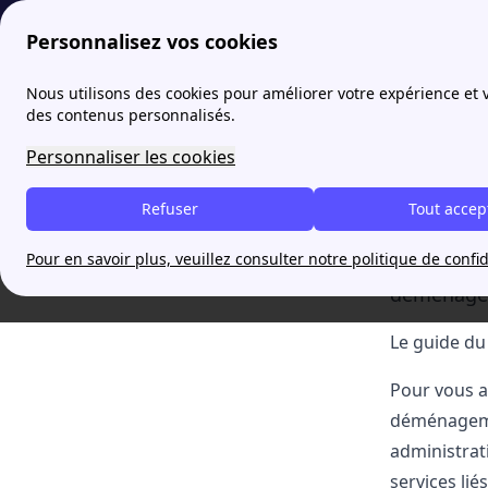
Personnalisez vos cookies
papernest
Comment organiser son déménagement en 2026 
Nous utilisons des cookies pour améliorer votre expérience et
des contenus personnalisés.
Comme
Table of Contents
Le guide du déménagement
Personnaliser les cookies
Comment se passe le déménagement dans
Vous prép
ma région ?
Refuser
Tout accep
changiez d
Pour en savoir plus, veuillez consulter notre politique de confid
essentiel 
déménagem
Le guide d
Pour vous 
déménage
administrati
services li