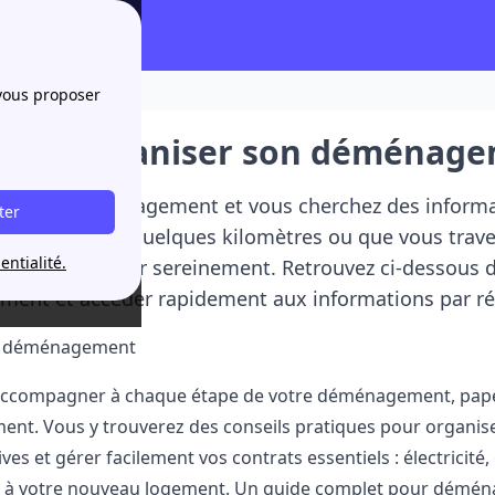
?
 vous proposer
nt organiser son déménagem
arez un déménagement et vous cherchez des informat
ter
e logement à quelques kilomètres ou que vous travers
entialité.
pour déménager sereinement. Retrouvez ci-dessous de
ent et accéder rapidement aux informations par ré
u déménagement
accompagner à chaque étape de votre déménagement, paper
ment
. Vous y trouverez des conseils pratiques pour organis
ves et gérer facilement vos contrats essentiels : électricit
és à votre nouveau logement. Un guide complet pour déména