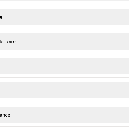
ce
de Loire
rance