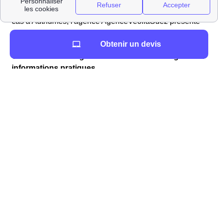
dans la majorité des communes Françaises. Si tel est le
cas à Authumes, l'agence AgenceVeoliaSuez présente
au AgenceVeoliaSuezAdresse sera votre interlocuteur
Obtenir un devis
privilégié.
Comment déménager à Authumes : déménageurs et
informations pratiques
Vous cherchez à louer un véhicule proche
d'Authumes ?
Vous préparez un déménagement à Authumes ? Vous
trouverez la liste des professionnels pour une location
de voiture dans le 71270 (Saône-et-Loire) ainsi que la
distance en mètres par rapport à la mairie (Mairie
d'Authumes, 1 place des Déportés, 71270 Authumes).
LoueursVehiculesProches
Vous cherchez un déménageur à Authumes ?