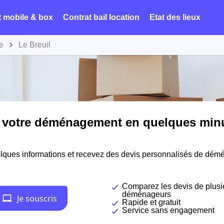
t mobile & box
Contrat bail location
Etat des lieux
e
Le Breuil