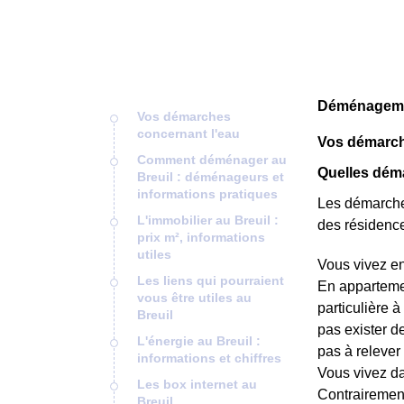
Déménagemen
Vos démarches
concernant l'eau
Vos démarch
Comment déménager au
Quelles déma
Breuil : déménageurs et
informations pratiques
Les démarches
L'immobilier au Breuil :
des résidence
prix m², informations
utiles
Vous vivez e
Les liens qui pourraient
En appartemen
vous être utiles au
particulière à
Breuil
pas exister d
L'énergie au Breuil :
pas à relever 
informations et chiffres
Vous vivez da
Les box internet au
Contrairement
Breuil