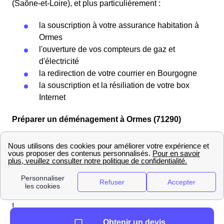
(Saône-et-Loire), et plus particulièrement :
la souscription à votre assurance habitation à
Ormes
l'ouverture de vos compteurs de gaz et
d'électricité
la redirection de votre courrier en Bourgogne
la souscription et la résiliation de votre box
Internet
Préparer un déménagement à Ormes (71290)
Que vous soyez Ormillats ou que vous viviez ailleurs en
France, vous ne pourrez couper à l'épreuve du
déménagement.
Pour éviter un trop plein de stress, il est important de
planifier son déménagement
dans le 71290 en avance
!
Sur ce site, vous trouverez les informations sur Ormes
Obtenir un devis