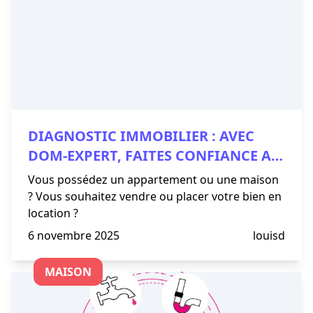
DIAGNOSTIC IMMOBILIER : AVEC
DOM-EXPERT, FAITES CONFIANCE AU
LEADER HISTORIQUE À ANNECY ET
Vous possédez un appartement ou une maison
EN HAUTE-SAVOIE !
? Vous souhaitez vendre ou placer votre bien en
location ?
6 novembre 2025
louisd
MAISON