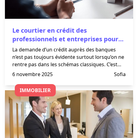
Le courtier en crédit des
professionnels et entreprises pour
investir avec un financement
La demande d’un crédit auprès des banques
sécurisé
n’est pas toujours évidente surtout lorsqu’on ne
rentre pas dans les schémas classiques. C’est
d’autant plus le cas en période de crise sanitaire.
6 novembre 2025
Sofia
IMMOBILIER