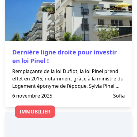
Dernière ligne droite pour investir
en loi Pinel !
Remplaçante de la loi Duflot, la loi Pinel prend
effet en 2015, notamment grâce à la ministre du
Logement éponyme de l’époque, Sylvia Pinel.
Dispositif de défiscalisation et loi incitative à
6 novembre 2025
Sofia
l’investissement immobilier locatif dans le neuf,
IMMOBILIER