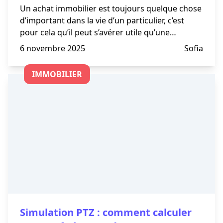
Un achat immobilier est toujours quelque chose
d’important dans la vie d’un particulier, c’est
pour cela qu’il peut s’avérer utile qu’une
entreprise vous accompagne afin de vous
6 novembre 2025
Sofia
simplifier et sécuriser votre expérience d’achat
immobilier. C’est
IMMOBILIER
Simulation PTZ : comment calculer