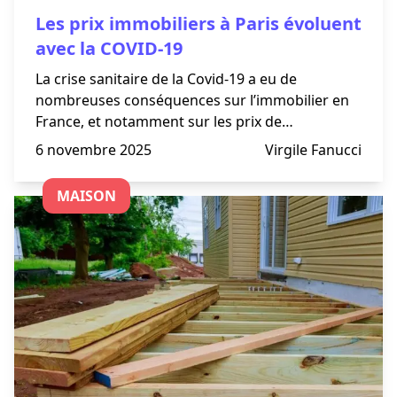
Les prix immobiliers à Paris évoluent
avec la COVID-19
La crise sanitaire de la Covid-19 a eu de
nombreuses conséquences sur l’immobilier en
France, et notamment sur les prix de
l’immobilier à Paris. Les confinements successifs
6 novembre 2025
Virgile Fanucci
n’ont pas amélioré la situation et ont eu
d’importantes répercussions sur l’
MAISON