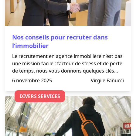
Nos conseils pour recruter dans
l’immobilier
Le recrutement en agence immobilière n’est pas
une mission facile : facteur de stress et de perte
de temps, nous vous donnons quelques clés
pour vous aider dans ce processus important
6 novembre 2025
Virgile Fanucci
afin que vous trouviez le collaborateur parfait.
DIVERS SERVICES