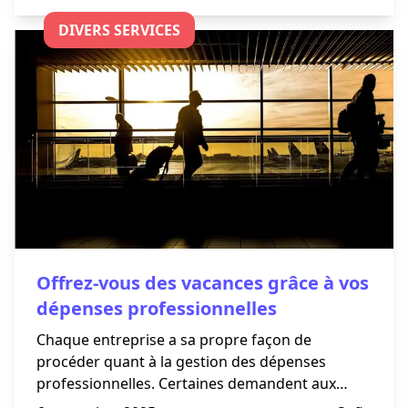
votre local sur le marché ?
DIVERS SERVICES
Offrez-vous des vacances grâce à vos
dépenses professionnelles
Chaque entreprise a sa propre façon de
procéder quant à la gestion des dépenses
professionnelles. Certaines demandent aux
collaborateurs d’avancer les frais, d’autres leur