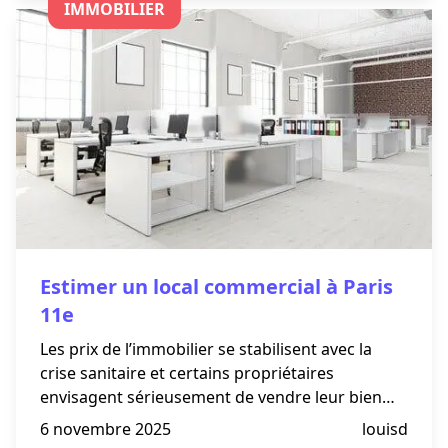
IMMOBILIER
Estimer un local commercial à Paris
11e
Les prix de l’immobilier se stabilisent avec la
crise sanitaire et certains propriétaires
envisagent sérieusement de vendre leur bien
professionnel. Propriétaire dans le 11e
6 novembre 2025
louisd
arrondissement de Paris, vous hésitez à mettre