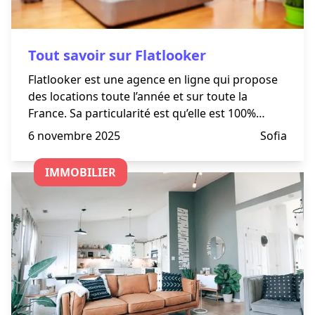
Tout savoir sur Flatlooker
Flatlooker est une agence en ligne qui propose
des locations toute l’année et sur toute la
France. Sa particularité est qu’elle est 100%
digitale. La visite se fait en ligne et elle met en
6 novembre 2025
Sofia
œuvre diverses stratégies innovantes pour que
tout
IMMOBILIER