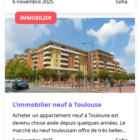
6 novembre 2025
Sofia
confient des cartes corporate.
IMMOBILIER
L’immobilier neuf à Toulouse
Acheter un appartement neuf à Toulouse est
devenu chose aisée depuis quelques années. Le
marché du neuf toulousain offre de très belles
occasions de devenir propriétaire d’un bien