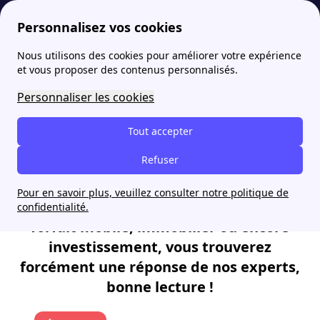
Personnalisez vos cookies
Nous utilisons des cookies pour améliorer votre expérience
papernest
Le blog de papernest
et vous proposer des contenus personnalisés.
Le blog de papernest
Personnaliser les cookies
Tout accepter
Bienvenue sur le blog de papernest !
Refuser
Retrouvez ici nos dernières news pour
vous épauler dans votre quotidien :
Pour en savoir plus, veuillez consulter notre politique de
déménagement, énergie, box internet,
confidentialité.
forfait mobile, immobilier ou encore
investissement, vous trouverez
forcément une réponse de nos experts,
bonne lecture !