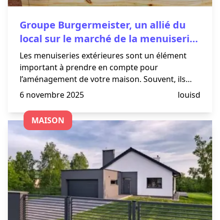
Groupe Burgermeister, un allié du
local sur le marché de la menuiserie
d’extérieure !
Les menuiseries extérieures sont un élément
important à prendre en compte pour
l’aménagement de votre maison. Souvent, ils
sont le premier éléments que l’on voit de votre
6 novembre 2025
louisd
maison. Plusieurs entreprises proposent leurs
services afin de vous aider et d
MAISON