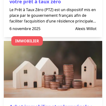
votre prêt à taux zéro
Le Prêt à Taux Zéro (PTZ) est un dispositif mis en
place par le gouvernement français afin de
faciliter l’acquisition d’une résidence principale.
Ce type de crédit immobilier est surtout dédié
6 novembre 2025
Alexis Willot
aux ménages à revenus modestes et
intermédiaires. Que ce
IMMOBILIER