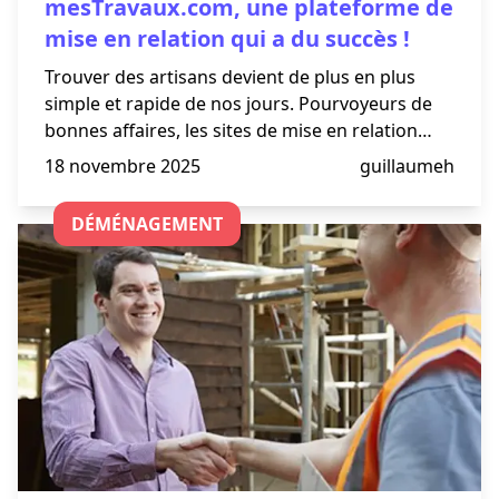
mesTravaux.com, une plateforme de
mise en relation qui a du succès !
Trouver des artisans devient de plus en plus
simple et rapide de nos jours. Pourvoyeurs de
bonnes affaires, les sites de mise en relation
entre particuliers et artisans se sont multipliés
18 novembre 2025
guillaumeh
ces dernières années, facilitant ainsi la
recherche de servic
DÉMÉNAGEMENT