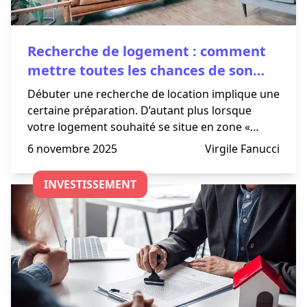
Recherche de logement : comment
mettre toutes les chances de son
côté
Débuter une recherche de location implique une
certaine préparation. D’autant plus lorsque
votre logement souhaité se situe en zone «
tendue » comme à Paris, Marseille, Lyon ou
6 novembre 2025
Virgile Fanucci
encore Bordeaux.
INVESTISSEMENT