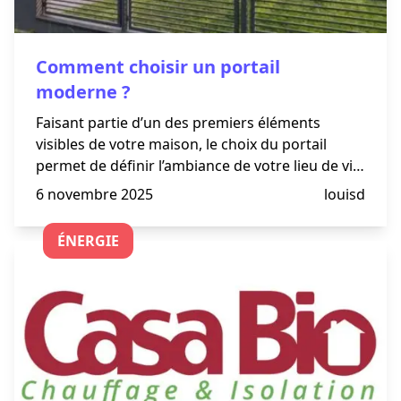
Comment choisir un portail
moderne ?
Faisant partie d’un des premiers éléments
visibles de votre maison, le choix du portail
permet de définir l’ambiance de votre lieu de vie.
Même si l'esthétique de celui-ci reste important
6 novembre 2025
louisd
dans le choix des particuliers, les critères de la
technicité
ÉNERGIE