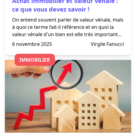
Achat immobilier et valeur vénale :
ce que vous devez savoir !
On entend souvent parler de valeur vénale, mais
à quoi ce terme fait-il référence et en quoi la
valeur vénale d'un bien est-elle très importante
à connaître ? La valeur vénale désigne le prix
6 novembre 2025
Virgile Fanucci
estimé d'un bien au moment où il est mis en
vente. Dan
IMMOBILIER