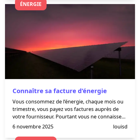
ÉNERGIE
Connaître sa facture d’énergie
Vous consommez de l’énergie, chaque mois ou
trimestre, vous payez vos factures auprès de
votre fournisseur. Pourtant vous ne connaissez
pas toujours les termes indiqués (sur votre
6 novembre 2025
louisd
contrat ou sur votre facture d’énergie) et parfois
même vous n’avez pas l’ensemble des détails.