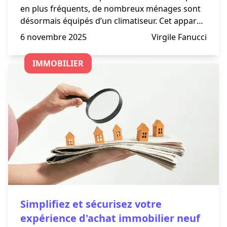
en plus fréquents, de nombreux ménages sont
désormais équipés d’un climatiseur. Cet appareil
permet le rafraîchissement d’une pièce en cas
6 novembre 2025
Virgile Fanucci
de température excessive et peut même dans
certains cas avoir
IMMOBILIER
Simplifiez et sécurisez votre
expérience d'achat immobilier neuf