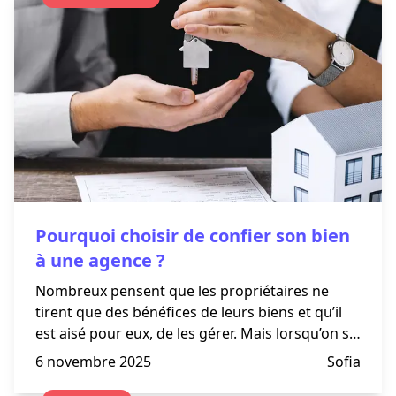
Pourquoi choisir de confier son bien
à une agence ?
Nombreux pensent que les propriétaires ne
tirent que des bénéfices de leurs biens et qu’il
est aisé pour eux, de les gérer. Mais lorsqu’on se
penche davantage sur la question, qu’en est-il
6 novembre 2025
Sofia
réellement ?