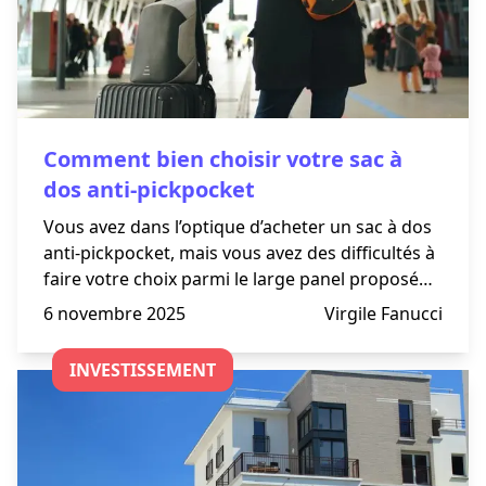
Comment bien choisir votre sac à
dos anti-pickpocket
Vous avez dans l’optique d’acheter un sac à dos
anti-pickpocket, mais vous avez des difficultés à
faire votre choix parmi le large panel proposé
par Shopibox ?
6 novembre 2025
Virgile Fanucci
INVESTISSEMENT