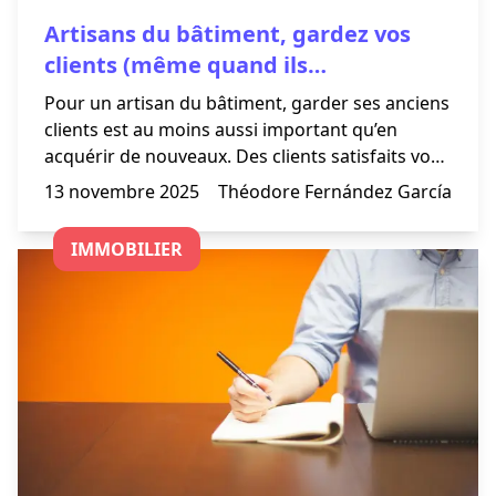
Artisans du bâtiment, gardez vos
clients (même quand ils
déménagent) !
Pour un artisan du bâtiment, garder ses anciens
clients est au moins aussi important qu’en
acquérir de nouveaux. Des clients satisfaits vous
rappelleront pour leurs prochains travaux et
13 novembre 2025
Théodore Fernández García
vous recommanderont à leur entourage. Vous
avez donc tout intérêt à les fidéliser, mais une
IMMOBILIER
stratégie active de fidélisation ne s’improvise
pas.