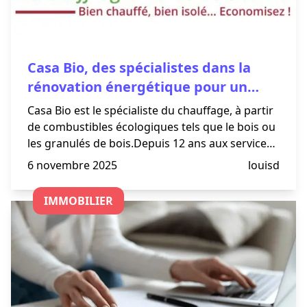
Casa Bio, des spécialistes dans la
rénovation énergétique pour un
habitat durable
Casa Bio est le spécialiste du chauffage, à partir
de combustibles écologiques tels que le bois ou
les granulés de bois.Depuis 12 ans aux services
de nos clients. RGE QualiBois depuis 2012 pour
6 novembre 2025
louisd
la réalisation des&nbsp;installations sur toute la
Cors
IMMOBILIER