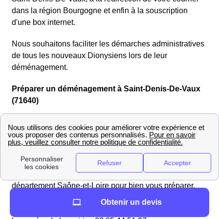
dans la région Bourgogne et enfin à la souscription
d'une box internet.
Nous souhaitons faciliter les démarches administratives
de tous les nouveaux Dionysiens lors de leur
déménagement.
Préparer un déménagement à Saint-Denis-De-Vaux
(71640)
Vous déménagez à Saint-Denis-De-Vaux ? Pas de
panique, ce site est fait pour vous aider à préparer votre
arrivée dans la région (Bourgogne) ! Il est important de
se
préparer en amont
lors d'un déménagement.
Nous vous mettons à disposition des informations sur le
département Saône-et-Loire pour bien vous préparer.
Par exemple, le prix moyen des loyers au m² à Saint-
Obtenir un devis
Denis-De-Vaux qui est de PrixM2Ville m2/m², ou encore