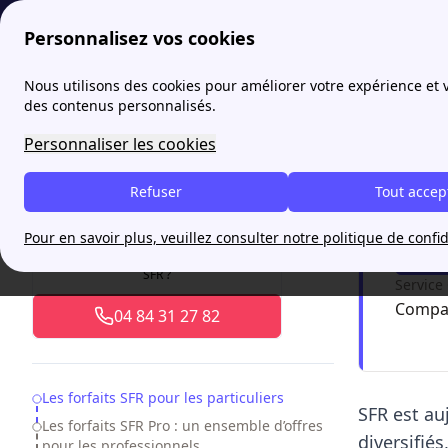
Personnalisez vos cookies
papernest
SFR
Quels sont les différents forfaits SFR ?
Nous utilisons des cookies pour améliorer votre expérience et
des contenus personnalisés.
Quels 
Personnaliser les cookies
Refuser
Tout accep
Sousc
Pour en savoir plus, veuillez consulter notre politique de confid
Besoin d'aide pour souscrire une offre
SFR ?
Service
Compar
04 84 31 27 82
Table of Contents
Les forfaits SFR pour les particuliers
SFR
est au
Les forfaits SFR Pro : un ensemble d’offres
diversifié
pour les professionnels