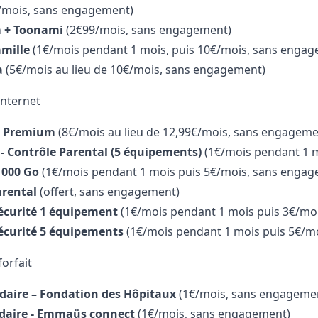
/mois, sans engagement)
m + Toonami
(2
€99
/mois, s
ans engagement)
mille
(1€/mois pendant 1 mois, puis 10
€
/mois, sans engag
a
(5
€
/mois
au lieu de 10€/mois, s
ans engagement)
Internet
e Premium
(8€/mois au lieu de 12,99€/mois, sans engageme
 - Contrôle Parental (5 équipements)
(1€/mois pendant 1 
1000 Go
(1€
/mois
pendant 1 mois puis 5€/mois, s
ans engag
arental
(offert, sans engagement)
écurité 1 équipement
(1€/mois pendant 1 mois puis 3€/mo
écurité 5 équipements
(1
€
/mois
pendant 1 mois puis 5€/mo
orfait
idaire – Fondation des Hôpitaux
(1
€
/mois, s
ans engageme
idaire - Emmaüs connect
(1
€
/mois, s
ans engagement)