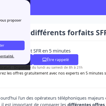
 vous proposer
sont les différents forfaits SF
ter
rivez un forfait SFR en 5 minutes
entialité.
04 84 31 27 82
Être rappelé
 Gratuit - Disponible du lundi au samedi de 8h à 21h
ez les offres gratuitement avec nos experts en 5 minutes 
jourd’hui l’un des opérateurs téléphoniques majeurs 
s, il est important de comparer les
différentes offres