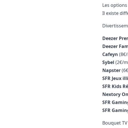
Les options
Il existe di
Divertisse
Deezer Pr
Deezer Fam
Cafeyn
(8€/
Sybel
(2€/m
Napster
(6€
SFR Jeux il
SFR Kids R
Nextory One
SFR Gaming
SFR Gaming
Bouquet TV