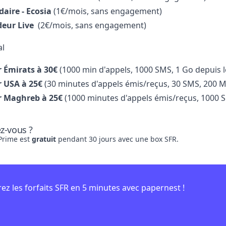
daire - Ecosia
(1
€
/mois, s
ans engagement)
deur Live
(2
€
/mois, s
ans engagement)
al
 Émirats à 30€
(1000 min d'appels, 1000 SMS, 1 Go depuis l
r USA à 25€
(30 minutes d'appels émis/reçus, 30 SMS, 200 Mo
r Maghreb à 25€
(1000 minutes d'appels émis/reçus, 1000 SM
ez-vous ?
Prime est
gratuit
pendant 30 jours avec une box SFR.
z les forfaits SFR en 5 minutes avec papernest !