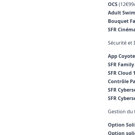
OCS
(12€99
Adult Swi
Bouquet Fa
SFR Ciném
Sécurité et 
App Coyot
SFR Family
SFR Cloud 
Contrôle P
SFR Cybers
SFR Cybers
Gestion du f
Option Sol
Option sol