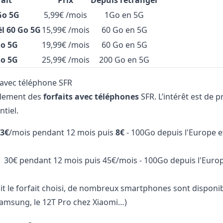
fait
Prix
Depuis l’étranger
Go 5G
5,99€ /mois
1Go en 5G
ël 60 Go 5G
15,99€ /mois
60 Go en 5G
Go 5G
19,99€ /mois
60 Go en 5G
Go 5G
25,99€ /mois
200 Go en 5G
s avec téléphone SFR
galement des
forfaits avec téléphones
SFR. L’intérêt est de
ntiel.
3€
/mois pendant 12 mois puis
8€
- 100Go depuis l'Europe e
 30€ pendant 12 mois puis 45€/mois - 100Go depuis l'Europ
t le forfait choisi, de nombreux smartphones sont disponibl
amsung, le 12T Pro chez Xiaomi…)