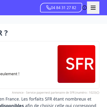
04 84 31 27 82
R ?
seulement !
Annonce - Service papernest partenaire de SFR (numéro : 1023)
en France. Les forfaits SFR étant nombreux et
 disponibles
afin de choisir celle qui correspond