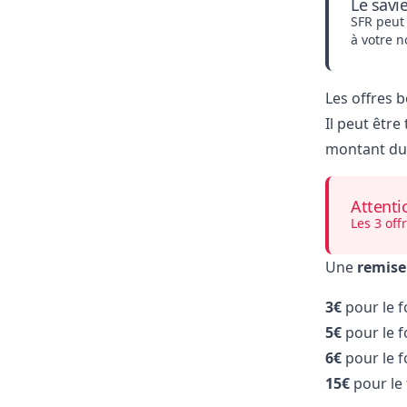
Le savi
SFR peut
à votre 
Les offres b
Il peut être
montant du 
Attenti
Les 3 off
Une
remise
3€
pour le f
5€
pour le f
6€
pour le f
15€
pour le 