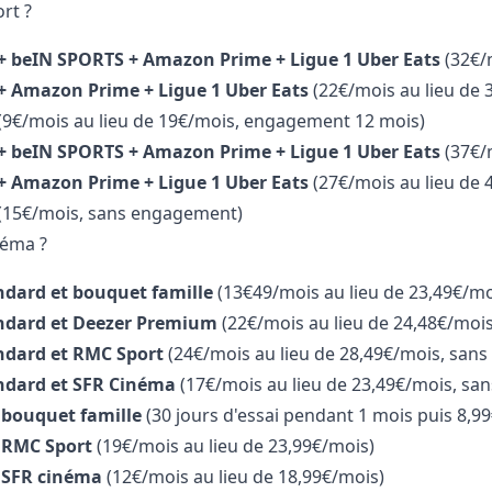
rt ?
+ beIN SPORTS + Amazon Prime + Ligue 1 Uber Eats
(32€/
+ Amazon Prime + Ligue 1 Uber Eats
(22€/mois au lieu de
(9€/mois au lieu de 19€/mois, engagement 12 mois)
+ beIN SPORTS + Amazon Prime + Ligue 1 Uber Eats
(37€/
+ Amazon Prime + Ligue 1 Uber Eats
(27
€
/mois au lieu de
(15
€
/mois, s
ans engagement)
néma ?
andard et bouquet famille
(13€49/mois au lieu de 23,49€/m
andard et Deezer Premium
(22€/mois au lieu de 24,48€/mo
andard et RMC Sport
(24€/mois au lieu de 28,49€/mois, san
andard et SFR Cinéma
(17
€
/mois
au lieu de 23,49€/mois, s
an
t bouquet famille
(30 jours d'essai pendant 1 mois puis 8,9
t RMC Sport
(19
€
/mois
au lieu de 23,99€/mois)
t SFR cinéma
(12€/mois au lieu de 18,99€/mois)