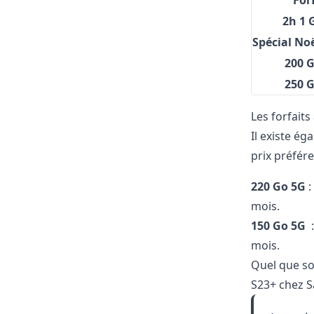
For
2h 1 
Spécial No
200 
250 
Les forfait
Il existe é
prix préfére
220 Go 5G
:
mois.
150 Go 5G
:
mois.
Quel que soi
S23+ chez S