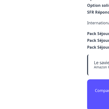
Option soli
SFR Répon
Internation
Pack Séjour
Pack Séjou
Pack Séjou
Le savi
Amazon 
Compare