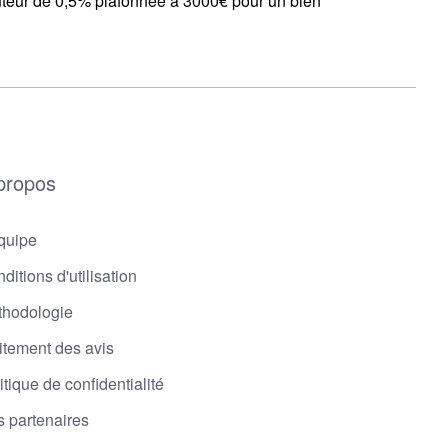
uteur de 0,5% plafonnée à 3000€ pour un bien
propos
quipe
ditions d'utilisation
thodologie
itement des avis
itique de confidentialité
 partenaires