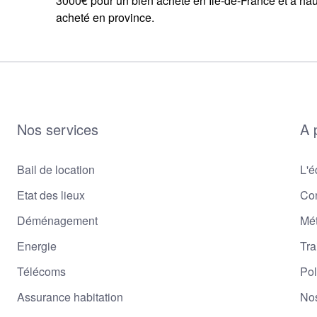
3000€ pour un bien acheté en Ile-de-France et à ha
acheté en province.
Nos services
A 
Bail de location
L'é
Etat des lieux
Con
Déménagement
Mé
Energie
Tra
Télécoms
Pol
Assurance habitation
Nos