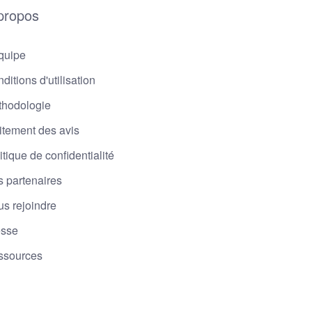
propos
quipe
ditions d'utilisation
thodologie
itement des avis
itique de confidentialité
 partenaires
s rejoindre
esse
ssources