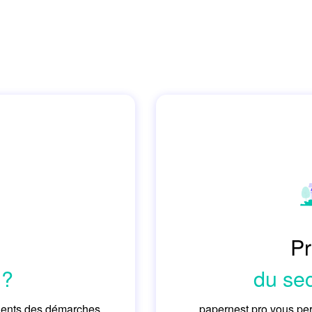
l
Pr
 ?
du sec
lients des démarches
papernest pro vous per