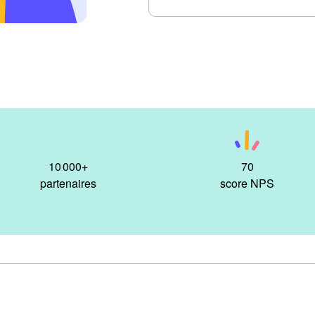
10 000
+
70
partenaires
score NPS