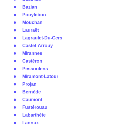
Bazian
Pouylebon
Mouchan
Lauraët
Lagraulet-Du-Gers
Castet-Arrouy
Mirannes
Castéron
Pessoulens
Miramont-Latour
Projan
Bernède
Caumont
Fustérouau
Labarthète
Lannux