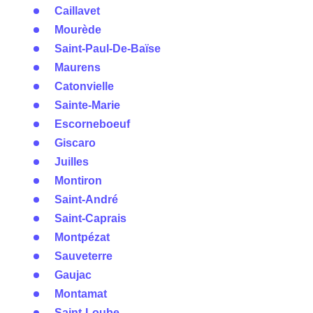
Caillavet
Mourède
Saint-Paul-De-Baïse
Maurens
Catonvielle
Sainte-Marie
Escorneboeuf
Giscaro
Juilles
Montiron
Saint-André
Saint-Caprais
Montpézat
Sauveterre
Gaujac
Montamat
Saint-Loube