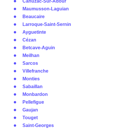
Cahuzac-Sur-Adour
Maumusson-Laguian
Beaucaire
Larroque-Saint-Sernin
Ayguetinte
Cézan
Betcave-Aguin
Meilhan
Sarcos
Villefranche
Monties
Sabaillan
Monbardon
Pellefigue
Gaujan
Touget
Saint-Georges