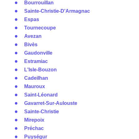
Bourrouillan
Sainte-Christie-D'Armagnac
Espas
Tournecoupe
Avezan
Bivès
Gaudonville
Estramiac
L'Isle-Bouzon
Cadeilhan
Mauroux
Saint-Léonard
Gavarret-Sur-Aulouste
Sainte-Christie
Mirepoix
Préchac
Puységur