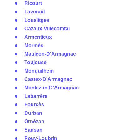
Ricourt
Laveraët
Louslitges
Cazaux-Villecomtal
Armentieux
Mormès
Mauléon-D'Armagnac
Toujouse
Monguilhem
Castex-D'Armagnac
Monlezun-D'Armagnac
Labarrère
Fourcès
Durban
Ornézan
Sansan
Pouy-Loubrin