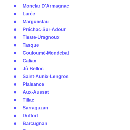
Monclar D'Armagnac
Larée
Marguestau
Préchac-Sur-Adour
Tieste-Uragnoux
Tasque
Couloumé-Mondebat
Galiax
Jû-Belloc
Saint-Aunix-Lengros
Plaisance
Aux-Aussat
Tillac
Sarraguzan
Duffort
Barcugnan