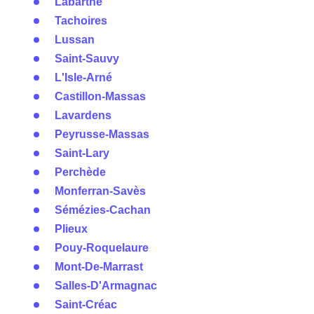
Labarthe
Tachoires
Lussan
Saint-Sauvy
L'Isle-Arné
Castillon-Massas
Lavardens
Peyrusse-Massas
Saint-Lary
Perchède
Monferran-Savès
Sémézies-Cachan
Plieux
Pouy-Roquelaure
Mont-De-Marrast
Salles-D'Armagnac
Saint-Créac