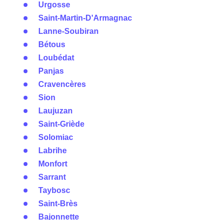
Urgosse
Saint-Martin-D'Armagnac
Lanne-Soubiran
Bétous
Loubédat
Panjas
Cravencères
Sion
Laujuzan
Saint-Griède
Solomiac
Labrihe
Monfort
Sarrant
Taybosc
Saint-Brès
Bajonnette