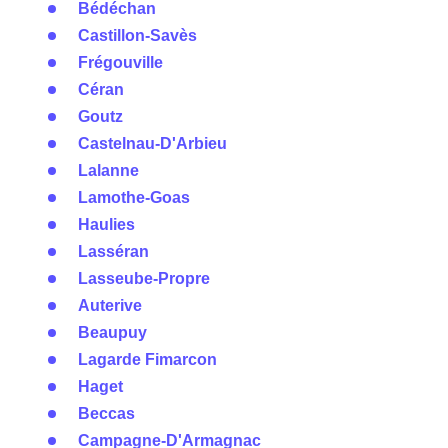
Bédéchan
Castillon-Savès
Frégouville
Céran
Goutz
Castelnau-D'Arbieu
Lalanne
Lamothe-Goas
Haulies
Lasséran
Lasseube-Propre
Auterive
Beaupuy
Lagarde Fimarcon
Haget
Beccas
Campagne-D'Armagnac