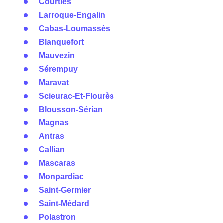
Courties
Larroque-Engalin
Cabas-Loumassès
Blanquefort
Mauvezin
Sérempuy
Maravat
Scieurac-Et-Flourès
Blousson-Sérian
Magnas
Antras
Callian
Mascaras
Monpardiac
Saint-Germier
Saint-Médard
Polastron