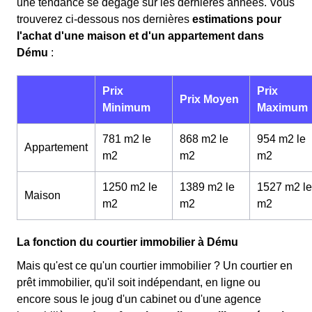
une tendance se dégage sur les dernières années. Vous
trouverez ci-dessous nos dernières
estimations pour
l'achat d'une maison et d'un appartement dans
Dému
:
Prix
Prix
Prix Moyen
Minimum
Maximum
781 m2 le
868 m2 le
954 m2 le
Appartement
m
2
m
2
m
2
1250 m2 le
1389 m2 le
1527 m2 le
Maison
m
2
m
2
m
2
La fonction du courtier immobilier à Dému
Mais qu'est ce qu'un courtier immobilier ? Un courtier en
prêt immobilier, qu'il soit indépendant, en ligne ou
encore sous le joug d'un cabinet ou d'une agence