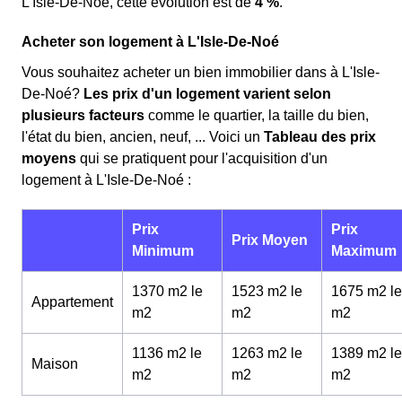
L'Isle-De-Noé, cette évolution est de
4 %
.
Acheter son logement à L'Isle-De-Noé
Vous souhaitez acheter un bien immobilier dans à L'Isle-
De-Noé?
Les prix d'un logement varient selon
plusieurs facteurs
comme le quartier, la taille du bien,
l'état du bien, ancien, neuf, ... Voici un
Tableau des prix
moyens
qui se pratiquent pour l'acquisition d'un
logement à L'Isle-De-Noé :
Prix
Prix
Prix Moyen
Minimum
Maximum
1370 m2 le
1523 m2 le
1675 m2 le
Appartement
m
2
m
2
m
2
1136 m2 le
1263 m2 le
1389 m2 le
Maison
m
2
m
2
m
2