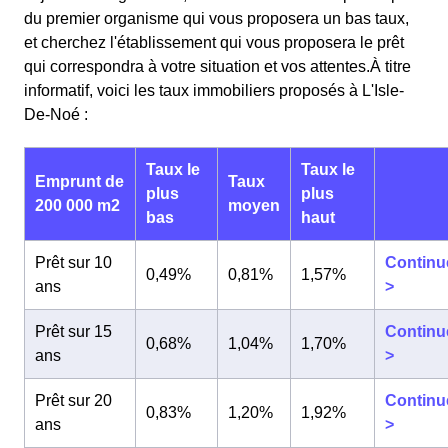
du premier organisme qui vous proposera un bas taux,
et cherchez l'établissement qui vous proposera le prêt
qui correspondra à votre situation et vos attentes.À titre
informatif, voici les taux immobiliers proposés à L'Isle-
De-Noé :
Taux le
Taux le
Emprunt de
Taux
plus
plus
200 000 m2
moyen
bas
haut
Prêt sur 10
Continu
0,49%
0,81%
1,57%
ans
>
Prêt sur 15
Continu
0,68%
1,04%
1,70%
ans
>
Prêt sur 20
Continu
0,83%
1,20%
1,92%
ans
>