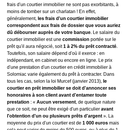
frais d'un courtier immobilier ne sont pas exorbitants, à
moins de tomber sur un charlatan ! En effet,
généralement,
les frais d'un courtier immobilier
correspondent aux frais de dossier que vous auriez
dû débourser auprès de votre banque
. Le salaire du
courtier immobilier est une
commission
portée sur le
prêt qu'il aura négocié, soit
1 à 2% du prêt contracté
.
Toutefois, son salaire dépend d'où il exerce : en
indépendant, en cabinet ou encore en ligne. Le prix
d'une prestation d'un courtier en crédit immobilier à
Solomiac varie également du prêt à contracter. Dans
tous les cas, selon la loi Murcef (janvier 2013),
le
courtier en prêt immobilier se doit d'annoncer ses
honoraires à son client avant d'entamer toute
prestation
: «
Aucun versement
, de quelque nature
que ce soit, ne peut être exigé d'un particulier
avant
l'obtention d'un ou plusieurs prêts d'argent
». La
moyenne du prix d'un courtier est de
1 000 euros
mais
cela peut varier de moins de 500 euros, ou à plus de 1