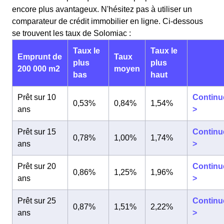
encore plus avantageux. N'hésitez pas à utiliser un
comparateur de crédit immobilier en ligne. Ci-dessous
se trouvent les taux de Solomiac :
Taux le
Taux le
Emprunt de
Taux
plus
plus
200 000 m2
moyen
bas
haut
Prêt sur 10
Continu
0,53%
0,84%
1,54%
ans
>
Prêt sur 15
Continu
0,78%
1,00%
1,74%
ans
>
Prêt sur 20
Continu
0,86%
1,25%
1,96%
ans
>
Prêt sur 25
Continu
0,87%
1,51%
2,22%
ans
>