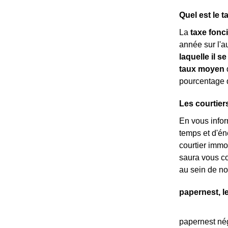
Quel est le t
La
taxe fonc
année sur l'au
laquelle il se
taux moyen
d
pourcentage 
Les courtier
En vous info
temps et d'é
courtier immob
saura vous co
au sein de not
papernest, l
papernest nég