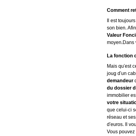
Comment retr
Il est toujour
son bien. Afi
Valeur Fonci
moyen.Dans vo
La fonction 
Mais qu'est c
joug d'un cab
demandeur
d
du dossier d
immobilier est
votre situati
que celui-ci s
réseau et ses
d'euros. Il vo
Vous pouvez d