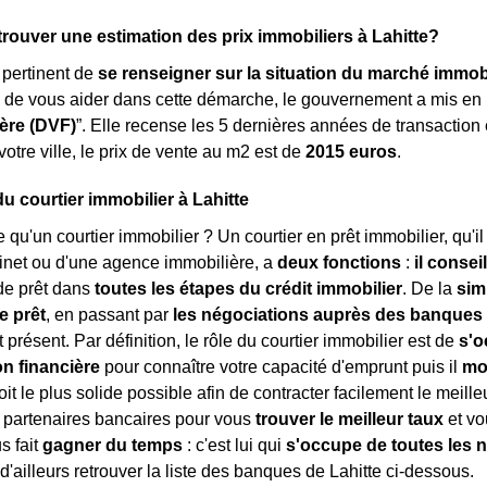
ouver une estimation des prix immobiliers à Lahitte?
s pertinent de
se renseigner sur la situation du marché immobi
n de vous aider dans cette démarche, le gouvernement a mis en
ère (DVF)
”. Elle recense les 5 dernières années de transaction
tre ville, le prix de vente au m
2
est de
2015 euros
.
du courtier immobilier à Lahitte
e qu'un courtier immobilier ? Un courtier en prêt immobilier, qu'i
inet ou d'une agence immobilière, a
deux fonctions
:
il consei
e prêt dans
toutes les étapes du crédit immobilier
. De la
sim
e prêt
, en passant par
les négociations auprès des banques
 présent. Par définition, le rôle du courtier immobilier est de
s'o
on financière
pour connaître votre capacité d'emprunt puis il
mo
oit le plus solide possible afin de contracter facilement le meilleu
 partenaires bancaires pour vous
trouver le meilleur taux
et vo
us fait
gagner du temps
: c'est lui qui
s'occupe de toutes les 
'ailleurs retrouver la liste des banques de Lahitte ci-dessous.