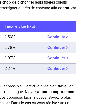
e choix de bichonner leurs fidèles clients,
s renseigner auprès de chacune afin de
trouver
Taux le plus haut
1,53%
Continuer >
1,76%
Continuer >
1,97%
Continuer >
2,27%
Continuer >
lier possible, il est crucial de bien
travailler
bilier en logne. N'ayez
aucun comportement
es dépenses faramineuses. Soyez le plus
obilier. Dans le cas ou vous réalisez un un