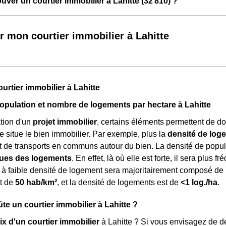
ver un courtier immobilier à Lahitte (32 810) ?
r mon courtier immobilier à Lahitte
urtier immobilier à Lahitte
opulation et nombre de logements par hectare à Lahitte
tion d'un
projet immobilier
, certains éléments permettent de do
e situe le bien immobilier. Par exemple, plus la
densité de log
de transports en communs autour du bien. La densité de popul
ques des logements
. En effet, là où elle est forte, il sera plus
 à faible densité de logement sera majoritairement composé de
st de
50 hab/km²
, et la densité de logements est de
<1 log./ha
.
e un courtier immobilier à Lahitte ?
ix d'un courtier immobilier
à Lahitte ? Si vous envisagez de de