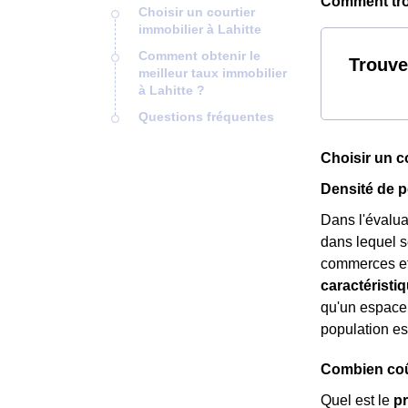
Comment trou
Choisir un courtier
immobilier à Lahitte
Comment obtenir le
Trouve
meilleur taux immobilier
à Lahitte ?
Questions fréquentes
Choisir un co
Densité de p
Dans l'évalua
dans lequel s
commerces et 
caractéristi
qu'un espace
population e
Combien coût
Quel est le
pr