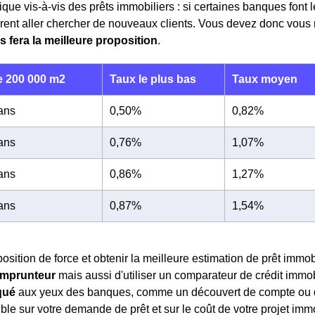
que vis-à-vis des prêts immobiliers : si certaines banques font l
èrent aller chercher de nouveaux clients. Vous devez donc vou
s fera la meilleure proposition
.
 200 000 m2
Taux le plus bas
Taux moyen
 ans
0,50%
0,82%
 ans
0,76%
1,07%
 ans
0,86%
1,27%
 ans
0,87%
1,54%
osition de force et obtenir la meilleure estimation de prêt immobi
 emprunteur
mais aussi d'utiliser un comparateur de crédit immo
qué
aux yeux des banques, comme un découvert de compte ou d
ble sur votre demande de prêt et sur le coût de votre projet imm