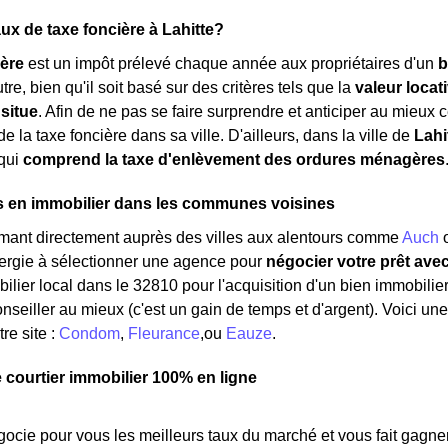
aux de taxe foncière à Lahitte?
ière
est un impôt prélevé chaque année aux propriétaires d'un
b
tre, bien qu'il soit basé sur des critères tels que la
valeur locat
 situe
. Afin de ne pas se faire surprendre et anticiper au mieux ce
e la taxe foncière dans sa ville. D'ailleurs, dans la ville de
Lahi
qui
comprend la taxe d'enlèvement des ordures ménagères
s en immobilier dans les communes voisines
rmant directement auprès des villes aux alentours comme
Auch
nergie à sélectionner une agence pour
négocier votre prêt ave
ilier local dans le 32810 pour l'acquisition d'un bien immobilier.
nseiller au mieux (c'est un gain de temps et d'argent). Voici un
re site :
Condom
,
Fleurance
,ou
Eauze
.
e courtier immobilier 100% en ligne
ocie pour vous les meilleurs taux du marché et vous fait gagner