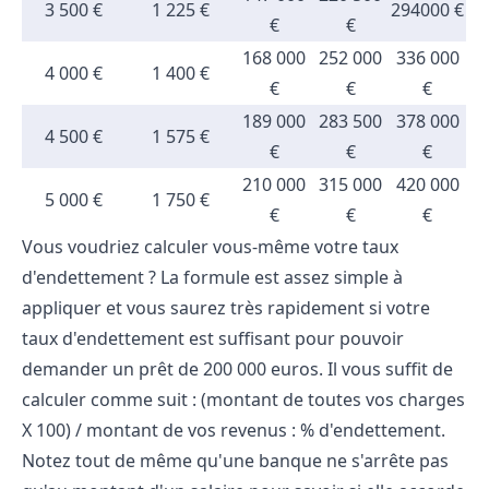
3 500 €
1 225 €
294000 €
€
€
168 000
252 000
336 000
4 000 €
1 400 €
€
€
€
189 000
283 500
378 000
4 500 €
1 575 €
€
€
€
210 000
315 000
420 000
5 000 €
1 750 €
€
€
€
Vous voudriez calculer vous-même votre taux
d'endettement ? La formule est assez simple à
appliquer et vous saurez très rapidement si votre
taux d'endettement est suffisant pour pouvoir
demander un prêt de 200 000 euros. Il vous suffit de
calculer comme suit : (montant de toutes vos charges
X 100) / montant de vos revenus : % d'endettement.
Notez tout de même qu'une banque ne s'arrête pas