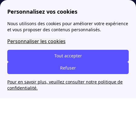
Personnalisez vos cookies
Nous utilisons des cookies pour améliorer votre expérience
papernest
Offre de prêt
Emprunter 200 000 euros sur 15 ans en 2022 : tous nos conseils
More
et vous proposer des contenus personnalisés.
Emprunter 200 000 euros
Personnaliser les cookies
sur 15 ans en 2022 : tous
Tout accepter
nos conseils
Refuser
Pour en savoir plus, veuillez consulter notre politique de
confidentialité.