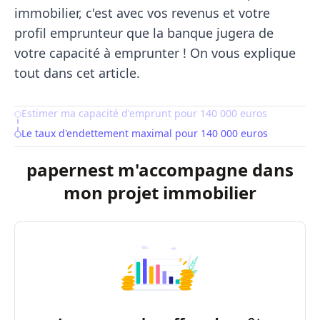
immobilier, c'est avec vos revenus et votre
profil emprunteur que la banque jugera de
votre capacité à emprunter ! On vous explique
tout dans cet article.
Estimer ma capacité d'emprunt pour 140 000 euros
Table of Contents
Le taux d'endettement maximal pour 140 000 euros
papernest m'accompagne dans
mon projet immobilier