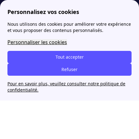
Personnalisez vos cookies
Nous utilisons des cookies pour améliorer votre expérience
papernest
Conditions pour un emprunt immobilier
Quel salaire pour emprunter 140 000 euros en Janvier 2022 ?
More
et vous proposer des contenus personnalisés.
Quel salaire pour
Personnaliser les cookies
emprunter 140 000 euros
Tout accepter
en Janvier 2022 ?
Refuser
Pour en savoir plus, veuillez consulter notre politique de
confidentialité.