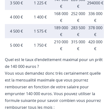
3 500 €
1 225 €
294000 €
€
€
168 000
252 000
336 000
4 000 €
1 400 €
€
€
€
189 000
283 500
378 000
4 500 €
1 575 €
€
€
€
210 000
315 000
420 000
5 000 €
1 750 €
€
€
€
Quel est le taux d'endettement maximal pour un prêt
de 140 000 euros ?
Vous vous demandez donc très certainement quelle
est la mensualité maximale que vous pourrez
rembourser en fonction de votre salaire pour
emprunter 140 000 euros. Vous pouvez utiliser la
formule suivante pour savoir combien vous pourrez
rembourser tous les mois :