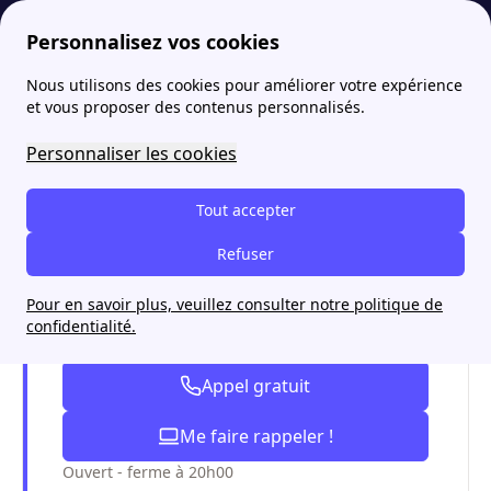
Personnalisez vos cookies
Nous utilisons des cookies pour améliorer votre expérience
papernest
Engie
Service client Engie : comment les contacter en 2026 ?
More
et vous proposer des contenus personnalisés.
Service client Engie :
Personnaliser les cookies
comment les contacter en
Tout accepter
2026 ?
Refuser
Pour en savoir plus, veuillez consulter notre politique de
Les clients papernest économisent
confidentialité.
531€/an*, pourquoi pas vous ?
Appel gratuit
Me faire rappeler !
Ouvert - ferme à 20h00