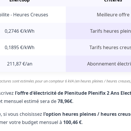
bilite - Heures Creuses
Meilleure offre
0,2746 €/kWh
Tarifs heures plei
0,1895 €
/kWh
Tarifs heures creu
211,87 €
/an
Abonnement électri
actures sont estimées pour un compteur 6 kVA (en heures pleines / heures creuses
scrivez
l'offre d'électricité de Plenitude Plenifix 2 Ans El
et mensuel estimé sera de
78,96€
.
, si vous choisissez
l'option heures pleines / heures creus
imer votre budget mensuel à
100,46 €
.