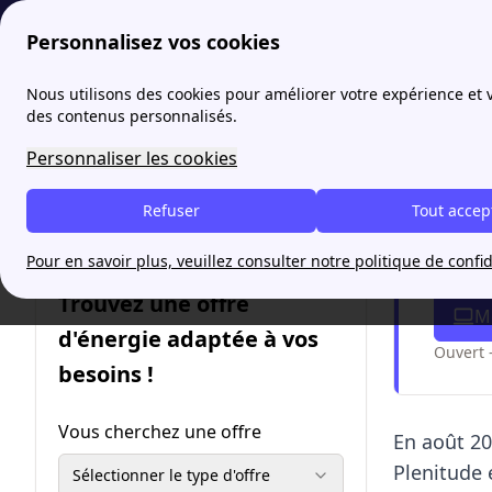
Personnalisez vos cookies
papernest
Comparateur
Enercoop ou Plenitude : quel fourn
Nous utilisons des cookies pour améliorer votre expérience et
des contenus personnalisés.
Enerc
Personnaliser les cookies
2026 ?
Refuser
Tout accep
Pour en savoir plus, veuillez consulter notre politique de confid
Je ch
Trouvez une offre
Me
d'énergie adaptée à vos
Ouvert 
besoins !
Vous cherchez une offre
En août 2
Plenitude 
Sélectionner le type d'offre