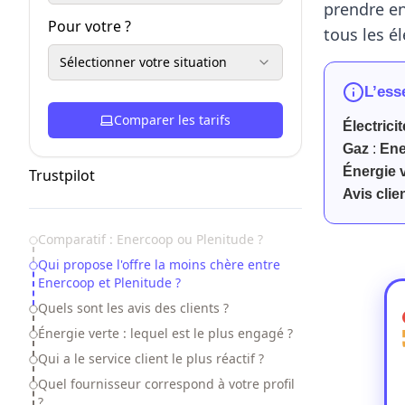
prendre e
Pour votre ?
tous les é
Sélectionner votre situation
L’ess
Comparer les tarifs
Électricit
Gaz
:
En
Énergie 
Trustpilot
Avis clie
Table of Contents
Comparatif : Enercoop ou Plenitude ?
Qui propose l'offre la moins chère entre
Enercoop et Plenitude ?
Quels sont les avis des clients ?
Énergie verte : lequel est le plus engagé ?
Qui a le service client le plus réactif ?
Quel fournisseur correspond à votre profil
?