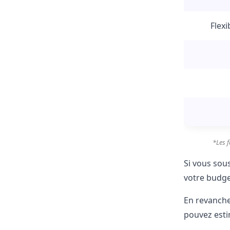
Flexi
*Les f
Si vous sou
votre budg
En revanche
pouvez est