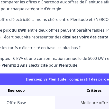
s comparer
les offres d'Enercoop
aux
offres de Plenitude
afi
pour chaque catégorie d'énergie.
'offre d'électricité la moins chère entre Plenitude et ENERC
de
prix du kWh
entre deux offres peuvent paraître faibles. P
é
, l'écart peut vite représenter des
dizaines voire des centa
les tarifs d'électricité en base les plus bas ?
pteur 6 kVA et une consommation annuelle de 5000 kWh en b
e
Plenifix 2 Ans Electricité
pour
Plenitude
.
Enercoop vs Plenitude : comparatif des prix é
Enercoop
Critères
Offre Base
Meilleure offre