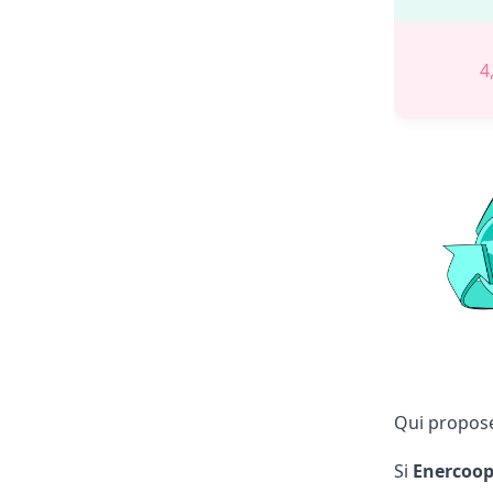
4
Qui propose
Si
Enercoo