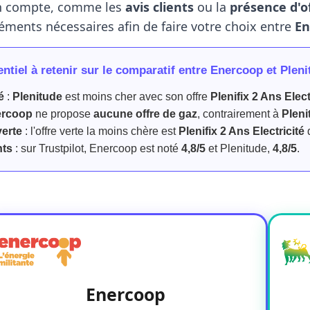
n compte, comme les
avis clients
ou la
présence d'o
léments nécessaires afin de faire votre choix entre
En
entiel à retenir sur le comparatif entre Enercoop et Plen
é
:
Plenitude
est moins cher avec son offre
Plenifix 2 Ans Elect
ercoop
ne propose
aucune offre de gaz
, contrairement à
Pleni
verte
: l'offre verte la moins chère est
Plenifix 2 Ans Electricité
nts
: sur Trustpilot, Enercoop est noté
4,8/5
et Plenitude,
4,8/5
.
Enercoop