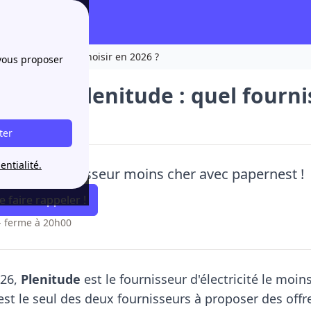
isseur d'énergie choisir en 2026 ?
 vous proposer
oop ou Plenitude : quel fourni
ter
entialité.
oisis un fournisseur moins cher avec papernest !
 faire rappeler !
- ferme à 20h00
026,
Plenitude
est le fournisseur d'électricité le moin
est le seul des deux fournisseurs à proposer des offre