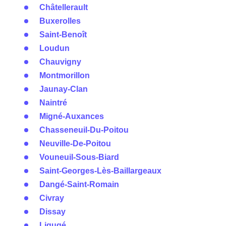
Châtellerault
Buxerolles
Saint-Benoît
Loudun
Chauvigny
Montmorillon
Jaunay-Clan
Naintré
Migné-Auxances
Chasseneuil-Du-Poitou
Neuville-De-Poitou
Vouneuil-Sous-Biard
Saint-Georges-Lès-Baillargeaux
Dangé-Saint-Romain
Civray
Dissay
Ligugé