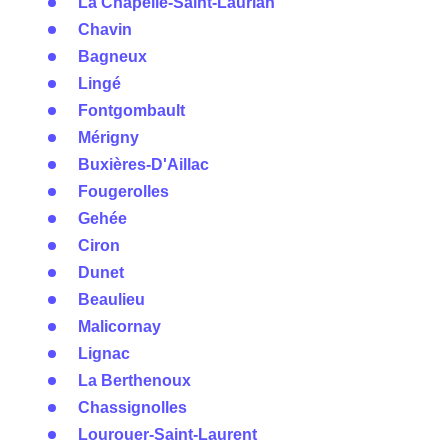
La Chapelle-Saint-Laurian
Chavin
Bagneux
Lingé
Fontgombault
Mérigny
Buxières-D'Aillac
Fougerolles
Gehée
Ciron
Dunet
Beaulieu
Malicornay
Lignac
La Berthenoux
Chassignolles
Lourouer-Saint-Laurent