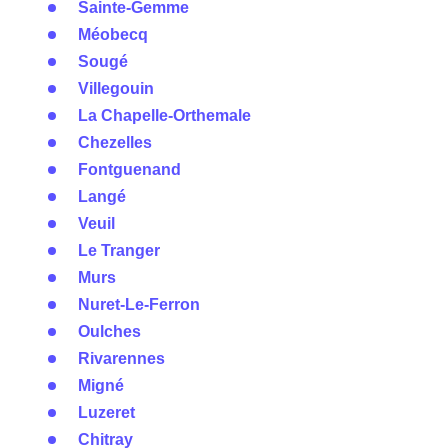
Sainte-Gemme
Méobecq
Sougé
Villegouin
La Chapelle-Orthemale
Chezelles
Fontguenand
Langé
Veuil
Le Tranger
Murs
Nuret-Le-Ferron
Oulches
Rivarennes
Migné
Luzeret
Chitray