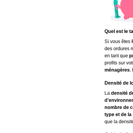
Quel est le 
Si vous êtes
des ordures 
en tant que
p
profits sur vo
ménagères
.
Densité de l
La
densité d
d'environne
nombre de c
type et de l
que la densit