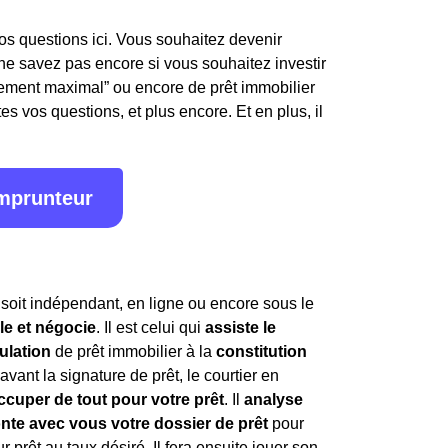
os questions ici. Vous souhaitez devenir
e savez pas encore si vous souhaitez investir
ttement maximal” ou encore de prêt immobilier
s vos questions, et plus encore. Et en plus, il
emprunteur
l soit indépendant, en ligne ou encore sous le
lle et négocie
. Il est celui qui
assiste le
ulation
de prêt immobilier à la
constitution
avant la signature de prêt, le courtier en
ccuper de tout pour votre prêt
. Il
analyse
nte avec vous votre dossier de prêt
pour
r prêt au taux désiré. Il fera ensuite jouer son