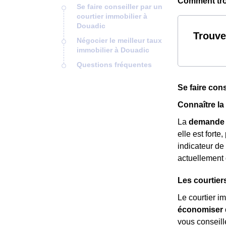
Comment trou
Se faire conseiller par un
courtier immobilier à
Douadic
Trouve
Négocier le meilleur taux
immobilier à Douadic
Questions fréquentes
Se faire con
Connaître l
La
demande 
elle est forte
indicateur de
actuellement
Les courtier
Le courtier i
économiser d
vous conseill