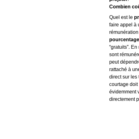
Combien coût
Quel est le
pr
faire appel à
rémunération 
pourcentage
“gratuits”. En
sont rémuné
peut dépendre
rattaché à un
direct sur les
courtage doit
évidemment va
directement p