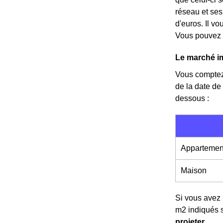
réseau et ses
d'euros. Il vo
Vous pouvez d
Le marché i
Vous compte
de la date d
dessous :
Appartemen
Maison
Si vous avez 
m
2
indiqués 
projeter
.