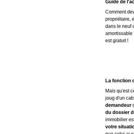
Guide de l'ac
Comment deven
propriétaire,
dans le neuf 
amortissable 
est gratuit !
La fonction 
Mais qu'est c
joug d'un cab
demandeur
d
du dossier d
immobilier est
votre situati
que celui-ci s