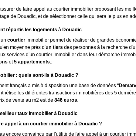
assurer de faire appel au courtier immobilier proposant les meille
rtage de Douadic, et de sélectionner celle qui sera le plus en ad
t répartis les logements à Douadic
à un
courtier
immobilier permet de réaliser de grandes économies
qu'en moyenne près d'
un tiers
des personnes à la recherche d'
aux services d'un courtier immobilier dans leur démarche immobi
ons
et
5 appartements.
.
obilier : quels sont-ils à Douadic ?
nt français a mis à disposition une base de données “
Demand
nthétise les différentes transactions immobilières des 5 dernièr
rix de vente au m
2
est de
846 euros
.
meilleur taux immobilier à Douadic
re appel à un courtier immobilier à Douadic ?
s encore convaincu par l'utilité de faire appel à un courtier imm