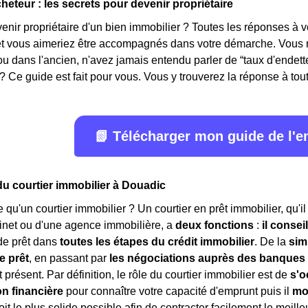
heteur : les secrets pour devenir propriétaire
ir propriétaire d'un bien immobilier ? Toutes les réponses à v
 et vous aimeriez être accompagnés dans votre démarche. Vous n
ou dans l'ancien, n'avez jamais entendu parler de “taux d'ende
? Ce guide est fait pour vous. Vous y trouverez la réponse à toute
📗 Télécharger mon guide de l'
du courtier immobilier à Douadic
e qu'un courtier immobilier ? Un courtier en prêt immobilier, qu'i
inet ou d'une agence immobilière, a
deux fonctions
:
il consei
e prêt dans
toutes les étapes du crédit immobilier
. De la
sim
e prêt
, en passant par
les négociations auprès des banques
 présent. Par définition, le rôle du courtier immobilier est de
s'o
on financière
pour connaître votre capacité d'emprunt puis il
mo
oit le plus solide possible afin de contracter facilement le meilleu