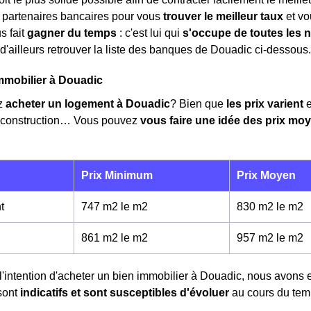
 partenaires bancaires pour vous
trouver le meilleur taux
et vo
us fait
gagner du temps
: c'est lui qui
s'occupe de toutes les 
'ailleurs retrouver la liste des banques de Douadic ci-dessous.
mmobilier à Douadic
z
acheter un logement à Douadic
? Bien que
les prix varient
e
e construction… Vous pouvez
vous faire une idée des prix mo
Prix Minimum
Prix Moyen
t
747 m2 le m
2
830 m2 le m
2
861 m2 le m
2
957 m2 le m
2
l'intention d'acheter un bien immobilier à Douadic, nous avons 
sont
indicatifs et sont susceptibles d'évoluer
au cours du tem