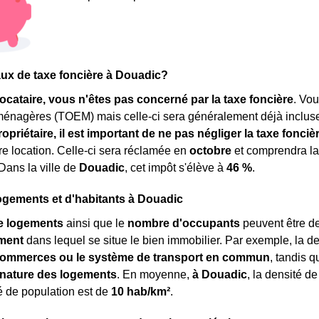
taux de taxe foncière à Douadic?
locataire, vous n'êtes pas concerné par la taxe foncière
. Vo
ménagères (TOEM) mais celle-ci sera généralement déjà inclu
ropriétaire, il est important de ne pas négliger la taxe fonciè
tre location. Celle-ci sera réclamée en
octobre
et comprendra l
 Dans la ville de
Douadic
, cet impôt s'élève à
46 %
.
ogements et d'habitants à Douadic
e logements
ainsi que le
nombre d'occupants
peuvent être de
ment
dans lequel se situe le bien immobilier. Par exemple, la 
ommerces ou le système de transport en commun
, tandis 
a nature des logements
. En moyenne,
à Douadic
, la densité d
é de population est de
10 hab/km²
.