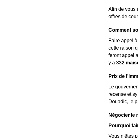
Afin de vous 
offres de cou
Comment son
Faire appel 
cette raison 
feront appel 
y a
332 mais
Prix de l'imm
Le gouverneme
recense et sy
Douadic, le p
Négocier le 
Pourquoi fai
Vous n'êtes pa