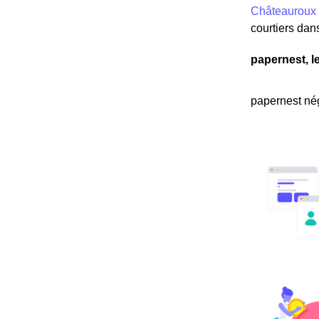
Châteauroux
courtiers dans
papernest, l
papernest nég