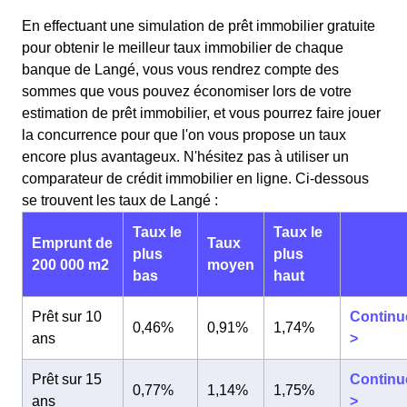
En effectuant une simulation de prêt immobilier gratuite
pour obtenir le meilleur taux immobilier de chaque
banque de Langé, vous vous rendrez compte des
sommes que vous pouvez économiser lors de votre
estimation de prêt immobilier, et vous pourrez faire jouer
la concurrence pour que l'on vous propose un taux
encore plus avantageux. N'hésitez pas à utiliser un
comparateur de crédit immobilier en ligne. Ci-dessous
se trouvent les taux de Langé :
Taux le
Taux le
Emprunt de
Taux
plus
plus
200 000 m2
moyen
bas
haut
Prêt sur 10
Continu
0,46%
0,91%
1,74%
ans
>
Prêt sur 15
Continu
0,77%
1,14%
1,75%
ans
>