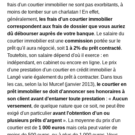
frais d'un courtier immobilier ne sont pas exorbitants, à
moins de tomber sur un charlatan ! En effet,
généralement,
les frais d'un courtier immobilier
correspondent aux frais de dossier que vous auriez
dû débourser auprès de votre banque
. Le salaire du
courtier immobilier est une
commission
portée sur le
prêt qu'il aura négocié, soit
1 à 2% du prêt contracté
.
Toutefois, son salaire dépend d'où il exerce : en
indépendant, en cabinet ou encore en ligne. Le prix
d'une prestation d'un courtier en crédit immobilier à
Langé varie également du prêt à contracter. Dans tous
les cas, selon la loi Murcef (janvier 2013),
le courtier en
prêt immobilier se doit d'annoncer ses honoraires à
son client avant d'entamer toute prestation
: «
Aucun
versement
, de quelque nature que ce soit, ne peut être
exigé d'un particulier
avant l'obtention d'un ou
plusieurs prêts d'argent
». La moyenne du prix d'un
courtier est de
1 000 euros
mais cela peut varier de
moins de 500 euros, ou à plus de 1 000 euros. Vous