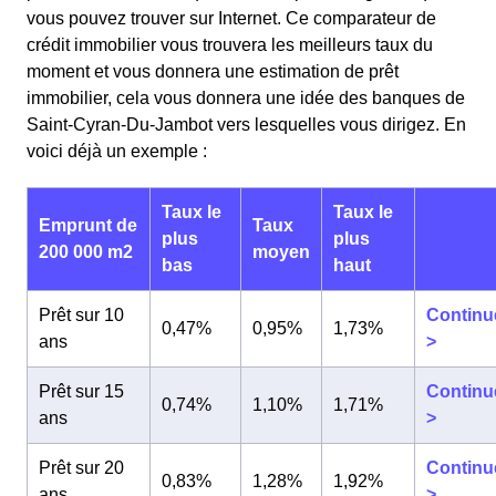
vous pouvez trouver sur Internet. Ce comparateur de
crédit immobilier vous trouvera les meilleurs taux du
moment et vous donnera une estimation de prêt
immobilier, cela vous donnera une idée des banques de
Saint-Cyran-Du-Jambot vers lesquelles vous dirigez. En
voici déjà un exemple :
Taux le
Taux le
Emprunt de
Taux
plus
plus
200 000 m2
moyen
bas
haut
Prêt sur 10
Continu
0,47%
0,95%
1,73%
ans
>
Prêt sur 15
Continu
0,74%
1,10%
1,71%
ans
>
Prêt sur 20
Continu
0,83%
1,28%
1,92%
ans
>