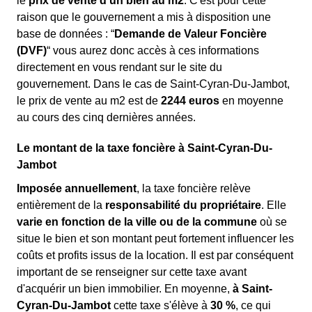
le
prix de vente d'un bien au m
2
. C'est pour cette
raison que le gouvernement a mis à disposition une
base de données : “
Demande de Valeur Foncière
(DVF)
“ vous aurez donc accès à ces informations
directement en vous rendant sur le site du
gouvernement. Dans le cas de Saint-Cyran-Du-Jambot,
le prix de vente au m
2
est de
2244 euros
en moyenne
au cours des cinq dernières années.
Le montant de la taxe foncière à Saint-Cyran-Du-
Jambot
Imposée annuellement
, la taxe foncière relève
entièrement de la
responsabilité du propriétaire
. Elle
varie en fonction de la ville ou de la commune
où se
situe le bien et son montant peut fortement influencer les
coûts et profits issus de la location. Il est par conséquent
important de se renseigner sur cette taxe avant
d'acquérir un bien immobilier. En moyenne,
à Saint-
Cyran-Du-Jambot
cette taxe s'élève à
30 %
, ce qui