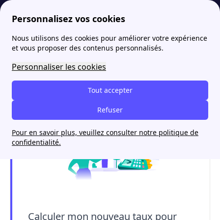
Personnalisez vos cookies
Nous utilisons des cookies pour améliorer votre expérience
papernest
Actualités
Faut-il renégocier son prêt immobilier ?
More
et vous proposer des contenus personnalisés.
Faut-il renégocier son prêt
Personnaliser les cookies
immobilier ?
Tout accepter
Refuser
Pour en savoir plus, veuillez consulter notre politique de
confidentialité.
Calculer mon nouveau taux pour