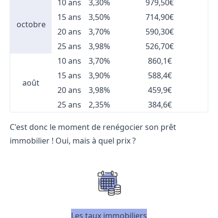
10 ans
3,30%
979,50€
15 ans
3,50%
714,90€
octobre
20 ans
3,70%
590,30€
25 ans
3,98%
526,70€
10 ans
3,70%
860,1€
15 ans
3,90%
588,4€
août
20 ans
3,98%
459,9€
25 ans
2,35%
384,6€
C'est donc le moment de renégocier son prêt
immobilier ! Oui, mais à quel prix ?
Les taux immobiliers