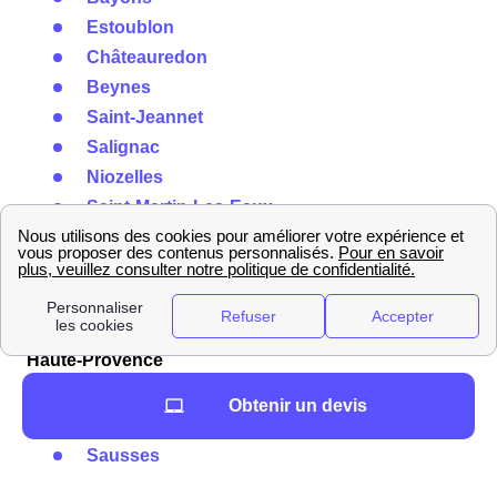
Estoublon
Châteauredon
Beynes
Saint-Jeannet
Salignac
Niozelles
Saint-Martin-Les-Eaux
Sigonce
Pierrerue
Limans
Déménager dans les petites villes des Alpes de
Haute-Provence
Ganagobie
Obtenir un devis
Val-De-Chalvagne
Sausses
Marcoux