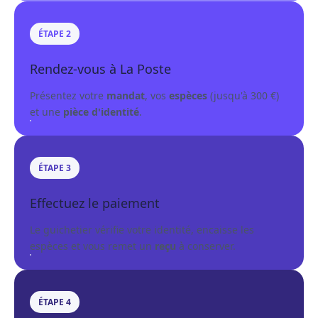
ÉTAPE 2
Rendez-vous à La Poste
Présentez votre
mandat
, vos
espèces
(jusqu'à 300 €)
et une
pièce d'identité
.
ÉTAPE 3
Effectuez le paiement
Le guichetier vérifie votre identité, encaisse les
espèces et vous remet un
reçu
à conserver.
ÉTAPE 4