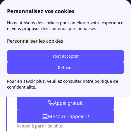
Personnalisez vos cookies
Nous utilisons des cookies pour améliorer votre expérience
papernest
Service client
Comment consulter et payer sa facture Plenitude (ex-Eni) ?
More
et vous proposer des contenus personnalisés.
Comment consulter et
Personnaliser les cookies
payer sa facture Plenitude
Tout accepter
(ex-Eni) ?
Refuser
Pour en savoir plus, veuillez consulter notre politique de
Payez moins cher en souscrivant
confidentialité.
chez Plenitude avec papernest !
Appel gratuit
Me faire rappeler !
Rappel à partir de 8h00