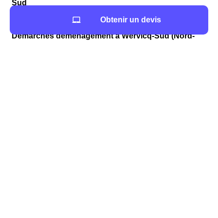
Sud
Aide au déménagement à Wervicq-Sud
Obtenir un devis
Démarches déménagement à Wervicq-Sud (Nord-
Pas-De-Calais)
Le service
papernest
est né avec la volonté de
faciliter
votre déménagement à Wervicq-Sud en gérant à
votre place les démarches administratives
dans le
59117 (Nord), et plus particulièrement :
la souscription à votre assurance habitation à
Wervicq-Sud
l'ouverture de vos compteurs de gaz et
d'électricité
la redirection de votre courrier en Nord-Pas-
De-Calais
la souscription et la résiliation de votre box
Internet