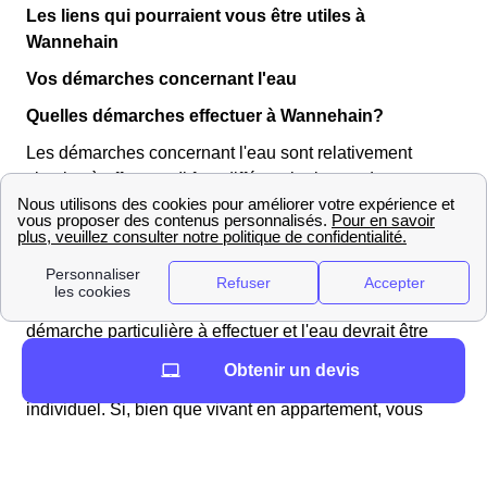
Les liens qui pourraient vous être utiles à
Wannehain
Vos démarches concernant l'eau
Quelles démarches effectuer à Wannehain?
Les démarches concernant l'eau sont relativement
simples à effectuer. Il faut différencier le cas des
appartements de celui des résidences individuelles.
Vous vivez en appartement à Wannehain
En appartement, l'eau est collective et fait partie des
charges. Vous n'avez donc, dans ce cas là, aucune
démarche particulière à effectuer et l'eau devrait être
disponible dès votre arrivée sans aucune action de votre
Obtenir un devis
part. Il ne devrait même pas exister de compteur
individuel. Si, bien que vivant en appartement, vous
disposez d'un compteur individuel, n'hésitez pas à
relever les chiffres quand vous arrivez.