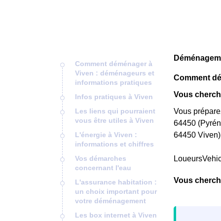
Déménagemen
Comment déménager à
Viven : déménageurs et
Comment dém
informations pratiques
Vous cherche
Infos pratiques à Viven
Les liens qui pourraient
Vous préparez
vous être utiles à Viven
64450 (Pyréné
L'énergie à Viven :
64450 Viven)
informations et chiffres
Vos démarches
LoueursVehi
concernant l'eau
Vous cherch
L'assurance habitation :
un choix important pour
votre déménagement
Les box internet à Viven