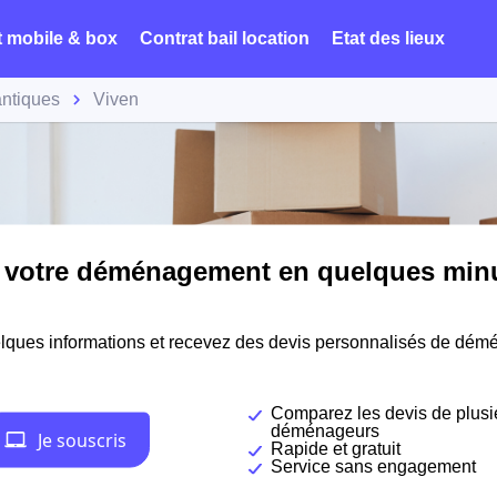
t mobile & box
Contrat bail location
Etat des lieux
antiques
Viven