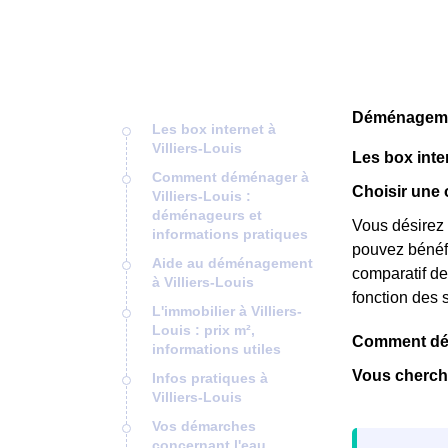
Déménagement
Les box internet à
Villiers-Louis
Les box inter
Comment déménager à
Choisir une o
Villiers-Louis :
déménageurs et
Vous désirez 
informations pratiques
pouvez bénéfic
Aide au déménagement
comparatif de 
à Villiers-Louis
fonction des 
L'immobilier à Villiers-
Louis : prix m²,
Comment démé
informations utiles
Vous cherche
Infos pratiques à
Villiers-Louis
Vos démarches
concernant l'eau