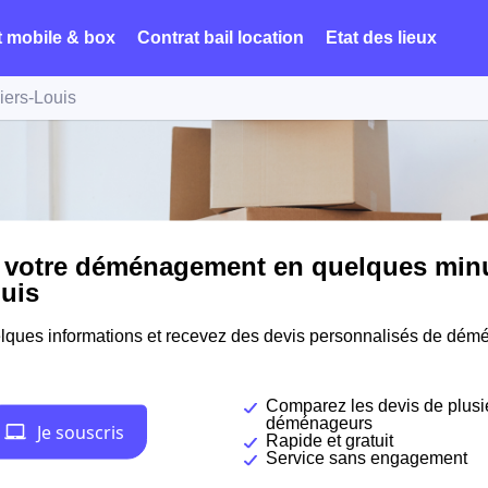
t mobile & box
Contrat bail location
Etat des lieux
liers-Louis