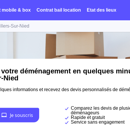
t mobile & box
Contrat bail location
Etat des lieux
illers-Sur-Nied