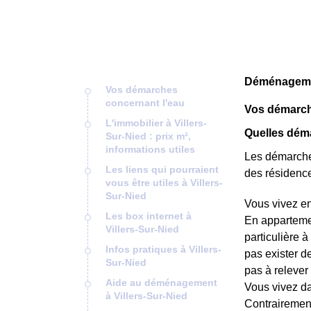
Déménagement
Vos démarches
concernant l'eau
Vos démarch
L'immobilier à Villers-
Quelles déma
Sur-Nied : prix m²,
informations utiles
Les démarches
Les liens qui pourraient
des résidence
vous être utiles à Villers-
Sur-Nied
Vous vivez en
Les box internet à
En appartemen
Villers-Sur-Nied
particulière à
Infos pratiques à Villers-
pas exister d
Sur-Nied
pas à relever 
Aide au déménagement
Vous vivez da
à Villers-Sur-Nied
Contrairement