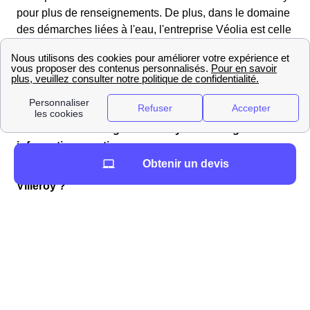
pour plus de renseignements. De plus, dans le domaine
des démarches liées à l'eau, l'entreprise Véolia est celle
qui s'occupe des services liés à l'eau dans la majorité
des communes Françaises. Si tel est le cas à Villeroy,
l'agence AgenceVeoliaSuez présente au
AgenceVeoliaSuezAdresse sera votre interlocuteur
privilégié.
Comment déménager à Villeroy : déménageurs et
informations pratiques
Obtenir un devis
Vous cherchez à louer un véhicule proche de
Villeroy ?
Voici la liste des loueurs de véhicules du 80140
(Somme) proches de Villeroy, ainsi que la distance qui
les sépare de la mairie (Mairie de Villeroy, 38 rue de la
place, 80140 VILLEROY).
LoueursVehiculesProches