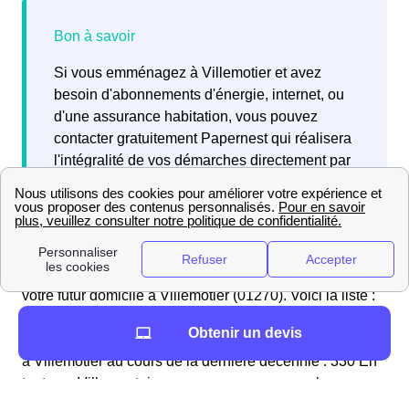
Si vous emménagez à Villemotier et avez
besoin d'abonnements d'énergie, internet, ou
d'une assurance habitation, vous pouvez
contacter gratuitement Papernest qui réalisera
l'intégralité de vos démarches directement par
téléphone.
Il y a de nombreux déménageurs accessibles près de
votre futur domicile à Villemotier (01270). Voici la liste :
DemenageursProches Dans le Tableau qui suit, vous
Obtenir un devis
pouvez voir le nombre de personnes qui ont emménagé
à Villemotier au cours de la dernière décennie : 330 En
tant que Villemontois, vous pouvez comparer les
données de votre ville de Villemotier avec celles