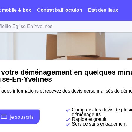
t mobile & box
Contrat bail location
Etat des lieux
ieille-Église-En-Yvelines