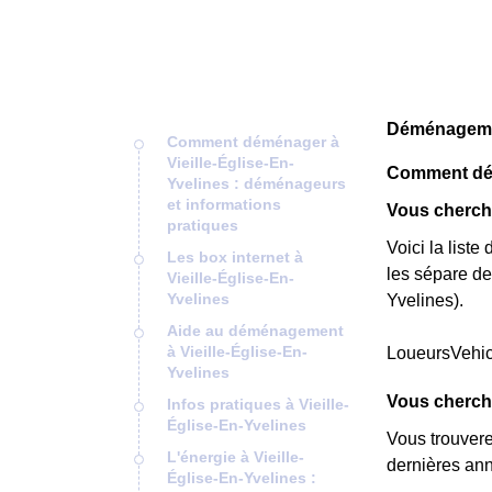
Déménagement
Comment déménager à
Vieille-Église-En-
Comment démé
Yvelines : déménageurs
et informations
Vous cherche
pratiques
Voici la list
Les box internet à
les sépare de
Vieille-Église-En-
Yvelines
Yvelines).
Aide au déménagement
à Vieille-Église-En-
LoueursVehi
Yvelines
Vous cherche
Infos pratiques à Vieille-
Église-En-Yvelines
Vous trouver
L'énergie à Vieille-
dernières ann
Église-En-Yvelines :